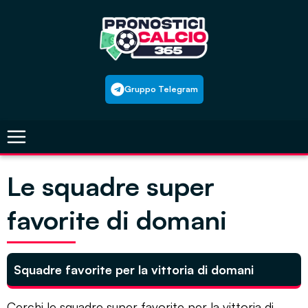
Skip
to
content
Gruppo Telegram
Le squadre super
favorite di domani
Squadre favorite per la vittoria di domani
Cerchi le squadre super favorite per la vittoria di