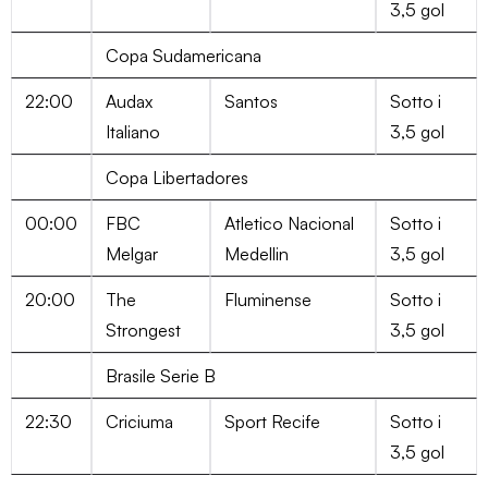
3,5 gol
Copa Sudamericana
22
:00
Audax
Santos
Sotto i
Italiano
3,5 gol
Copa Libertadores
00
:00
FBC
Atletico Nacional
Sotto i
Melgar
Medellin
3,5 gol
20
:00
The
Fluminense
Sotto i
Strongest
3,5 gol
Brasile Serie B
22
:30
Criciuma
Sport Recife
Sotto i
3,5 gol