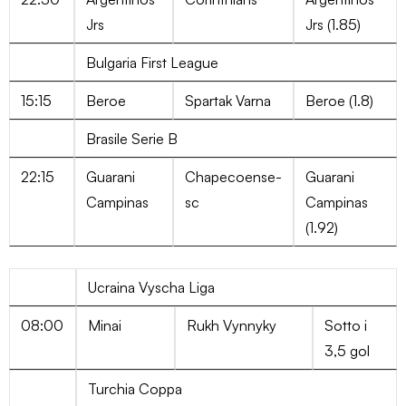
Jrs
Jrs (1.85)
Bulgaria First League
15
:15
Beroe
Spartak Varna
Beroe (1.8)
Brasile Serie B
22
:15
Guarani
Chapecoense-
Guarani
Campinas
sc
Campinas
(1.92)
Ucraina Vyscha Liga
08
:00
Minai
Rukh Vynnyky
Sotto i
3,5 gol
Turchia Coppa