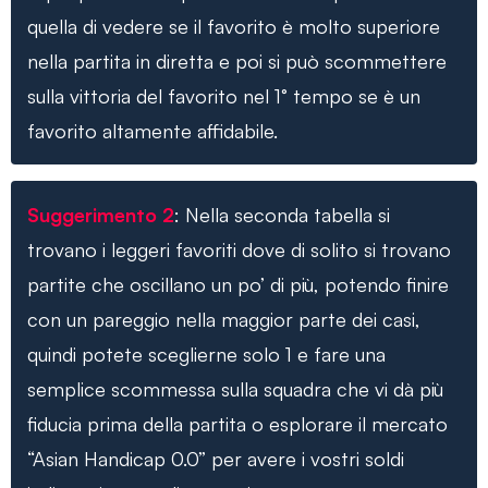
quella di vedere se il favorito è molto superiore
nella partita in diretta e poi si può scommettere
sulla vittoria del favorito nel 1° tempo se è un
favorito altamente affidabile.
Suggerimento 2
: Nella seconda tabella si
trovano i leggeri favoriti dove di solito si trovano
partite che oscillano un po’ di più, potendo finire
con un pareggio nella maggior parte dei casi,
quindi potete sceglierne solo 1 e fare una
semplice scommessa sulla squadra che vi dà più
fiducia prima della partita o esplorare il mercato
“Asian Handicap 0.0” per avere i vostri soldi