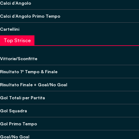
Calci d’Angolo
Calci d’Angolo Primo Tempo
Cartellini
Top Strisce
Vittorie/Sconfitte
Risultato 1º Tempo & Finale
Risultato Finale + Goal/No Goal
Gol Totali per Partita
Gol Squadra
Gol Primo Tempo
Goal/No Goal