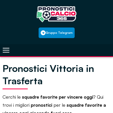
Skip
to
content
Gruppo Telegram
Pronostici Vittoria in
Trasferta
Cerchi le
squadre favorite per vincere oggi
? Qui
trovi i migliori
pronostici
per le
squadre favorite a
vincere oggi giocando fuori casa
.