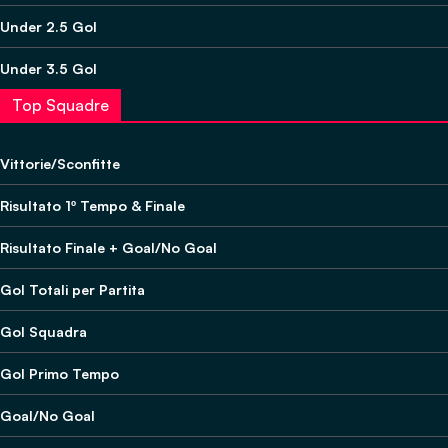
Under 2.5 Gol
Under 3.5 Gol
Top Squadre
Vittorie/Sconfitte
Risultato 1º Tempo & Finale
Risultato Finale + Goal/No Goal
Gol Totali per Partita
Gol Squadra
Gol Primo Tempo
Goal/No Goal