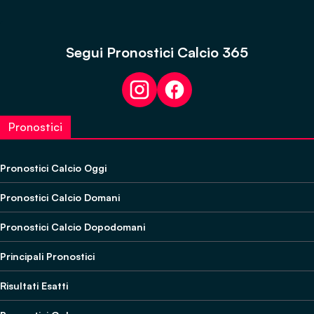
Segui Pronostici Calcio 365
Pronostici
Pronostici Calcio Oggi
Pronostici Calcio Domani
Pronostici Calcio Dopodomani
Principali Pronostici
Risultati Esatti