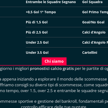
Entrambe le Squadre Segnano
Gol Squadra
+0,5 Gol 1° Tempo
Gol Primo Tem
Più di 1,5 Gol
Goal/No Goal
Più di 2,5 Gol
Calci d’Angolo
Under 2.5 Gol
Calci d’Angolo
Under 3.5 Gol
Cartellini
Chi siamo
giorno i migliori
pronostici calcio gratis
per le partite di o
 appena iniziando a esplorare il mondo delle scommesse spor
 Offriamo consigli su diversi tipi di scommesse, come squadr
mo tempo, over 1.5, over 2.5 e entrambe le squadre segn
scommesse sportive e gestione del bankroll, fondamentali p
controllo efficace delle tue puntate.