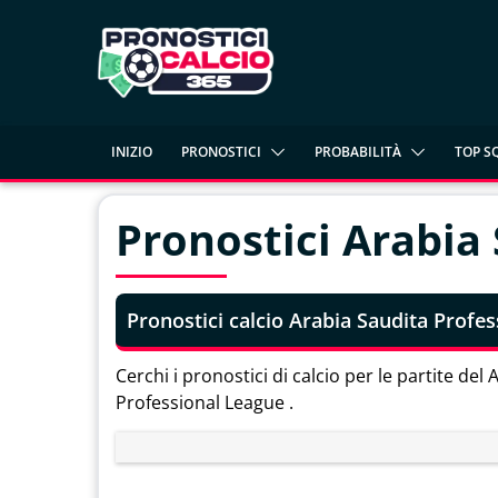
Skip
to
content
INIZIO
PRONOSTICI
PROBABILITÀ
TOP S
Pronostici Arabia
Pronostici calcio Arabia Saudita Profe
Cerchi i pronostici di calcio per le partite del Arabia Saudita Professional League 
Professional League .