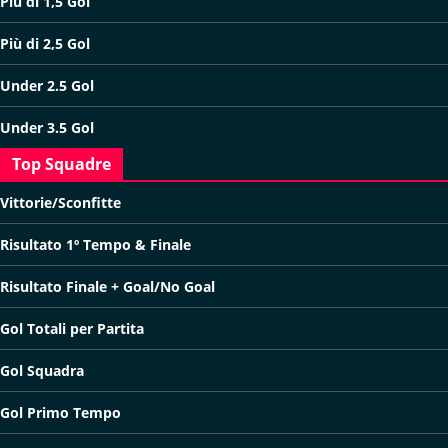
Più di 1,5 Gol
Più di 2,5 Gol
Under 2.5 Gol
Under 3.5 Gol
Top Squadre
Vittorie/Sconfitte
Risultato 1º Tempo & Finale
Risultato Finale + Goal/No Goal
Gol Totali per Partita
Gol Squadra
Gol Primo Tempo