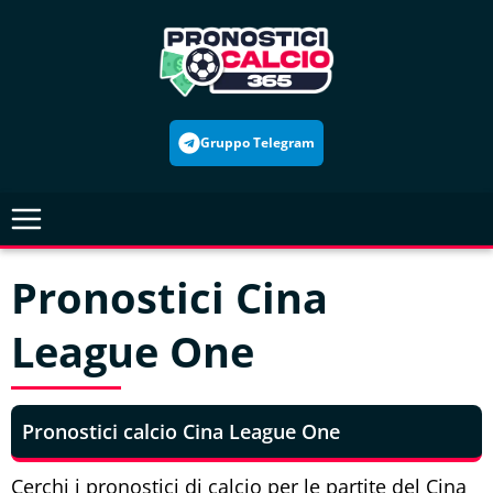
Skip
to
content
Gruppo Telegram
Pronostici Cina
League One
Pronostici calcio Cina League One
Cerchi i pronostici di calcio per le partite del Cina