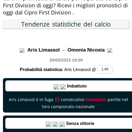
First Division di oggi? Ricevi i migliori pronostici di
oggi dal Cipro First Division .
Tendenze statistiche del calcio
Aris Limassol
Omonia Nicosia
–
20/05/2023 19
:00
Probabilità statistica
: Aris Limassol @
1.40
Imbattuto
15
Aris Limassol è in fuga
consecutivo
imbattuto
partite nel
loro campionato nazionale
Senza vittorie