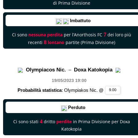
di Prima Divisione
Imbattuto
7
Ci sono
nessuna perdita
per l’Anorthosis FC
dei loro più
8
recenti
lontano
partite (Prima Divisione)
Olympiacos Nic.
Doxa Katokopia
–
19/05/2023 19
:00
Probabilità statistica
: Olympiakos Nic. @
9.00
Perduto
4
Ci sono stati
dritto
perdite
in Prima Divisione per Doxa
Katokopia