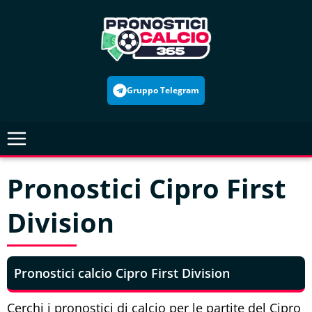
Skip
to
content
Gruppo Telegram
Pronostici Cipro First
Division
Pronostici calcio Cipro First Division
Cerchi i pronostici di calcio per le partite del Cipro