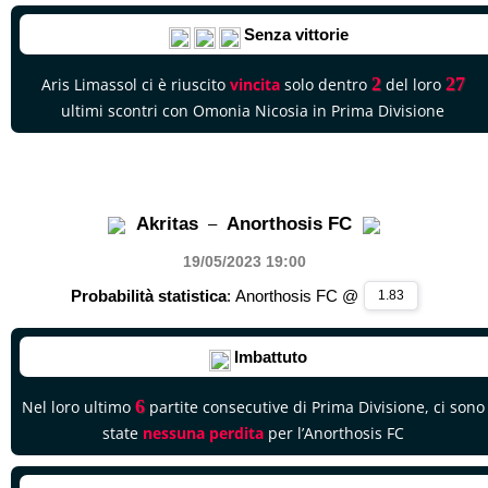
Senza vittorie
2
27
Aris Limassol ci è riuscito
vincita
solo dentro
del loro
ultimi scontri con Omonia Nicosia in Prima Divisione
Akritas
Anorthosis FC
–
19/05/2023 19
:00
Probabilità statistica
: Anorthosis FC @
1.83
Imbattuto
6
Nel loro ultimo
partite consecutive di Prima Divisione, ci sono
state
nessuna perdita
per l’Anorthosis FC