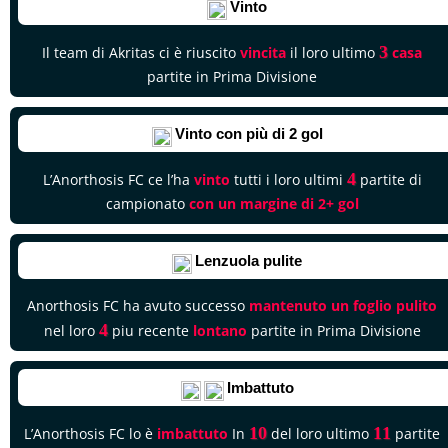
Vinto
3
Il team di Akritas ci è riuscito
vincita
il loro ultimo
casa
partite in Prima Divisione
Vinto con più di 2 gol
4
L’Anorthosis FC ce l’ha
vinto
tutti i loro ultimi
partite di
campionato
con un margine di 2+ gol
Lenzuola pulite
Anorthosis FC ha avuto successo
mantenuto un foglio pulito
4
nel loro
piu recente
lontano
partite in Prima Divisione
Imbattuto
10
11
L’Anorthosis FC lo è
imbattuto
In
del loro ultimo
partite