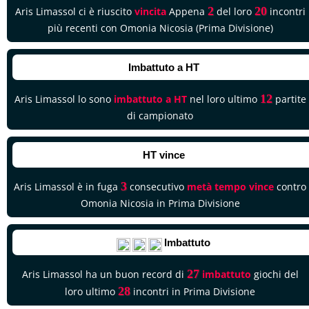
2
20
Aris Limassol ci è riuscito
vincita
Appena
del loro
incontri
più recenti con Omonia Nicosia (Prima Divisione)
Imbattuto a HT
12
Aris Limassol lo sono
imbattuto a HT
nel loro ultimo
partite
di campionato
HT vince
3
Aris Limassol è in fuga
consecutivo
metà tempo vince
contro
Omonia Nicosia in Prima Divisione
Imbattuto
27
Aris Limassol ha un buon record di
imbattuto
giochi del
28
loro ultimo
incontri in Prima Divisione