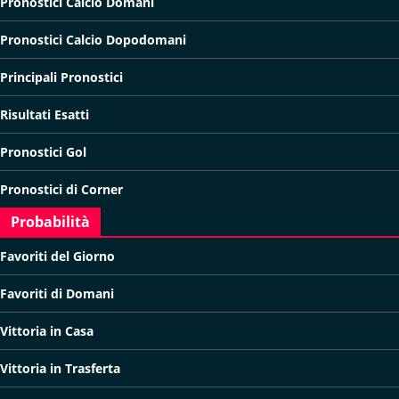
Pronostici Calcio Domani
Pronostici Calcio Dopodomani
Principali Pronostici
Risultati Esatti
Pronostici Gol
Pronostici di Corner
Probabilità
Favoriti del Giorno
Favoriti di Domani
Vittoria in Casa
Vittoria in Trasferta