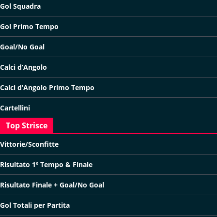
Gol Squadra
Gol Primo Tempo
Goal/No Goal
Calci d’Angolo
Calci d’Angolo Primo Tempo
Cartellini
Top Strisce
Vittorie/Sconfitte
Risultato 1º Tempo & Finale
Risultato Finale + Goal/No Goal
Gol Totali per Partita