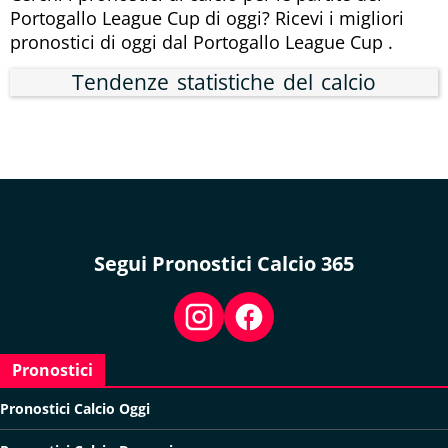
Portogallo League Cup di oggi? Ricevi i migliori
pronostici di oggi dal Portogallo League Cup .
Tendenze statistiche del calcio
Segui Pronostici Calcio 365
Pronostici
Pronostici Calcio Oggi