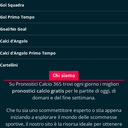
Gol Squadra
Gol Primo Tempo
Goal/No Goal
Calci d’Angolo
Calci d’Angolo Primo Tempo
Cartellini
Chi siamo
Su Pronostici Calcio 365 trovi ogni giorno i migliori
pronostici calcio gratis
per le partite di oggi, di
domani e del fine settimana.
Che tu sia uno scommettitore esperto o stia appena
iniziando a esplorare il mondo delle scommesse
sportive, il nostro sito è la risorsa ideale per ottenere