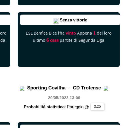
Senza vittorie
1
loro
L’SL Benfica B ce l’ha
vinto
Appena
del loro
6
nda
ultimo
casa
partite di Segunda Liga
Sporting Covilha
CD Trofense
–
20/05/2023 13
:00
Probabilità statistica
: Pareggio @
3.25