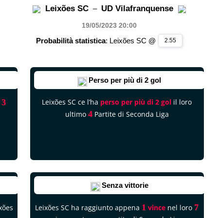
Leixões SC
UD Vilafranquense
–
19/05/2023 20
:00
Probabilità statistica
: Leixões SC @
2.55
Perso per più di 2 gol
3
Leixões SC ce l’ha
perso per più di 2 gol
il loro
i
4
ultimo
Partite di Seconda Liga
Senza vittorie
1
7
xões
Leixões SC ha raggiunto appena
vince
nel loro