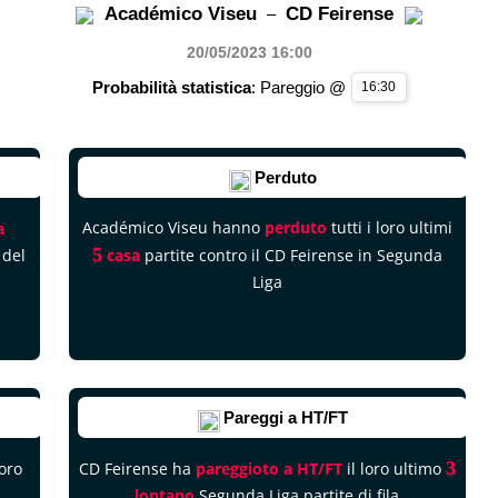
Académico Viseu
CD Feirense
–
20/05/2023 16
:00
Probabilità statistica
: Pareggio @
16
:30
Perduto
Académico Viseu hanno
perduto
tutti i loro ultimi
a
5
 del
casa
partite contro il CD Feirense in Segunda
Liga
Pareggi a HT/FT
3
oro
CD Feirense ha
pareggioto a HT/FT
il loro ultimo
lontano
Segunda Liga partite di fila