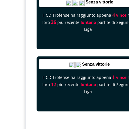
Senza vittorie
4
Il CD Trofense ha raggiunto appena
vince
n
26
loro
piu recente
lontano
partite di Segu
Liga
Senza vittorie
1
Il CD Trofense ha raggiunto appena
vince
n
12
loro
piu recente
lontano
partite di Segu
Liga