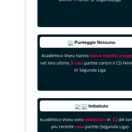
Punteggio Nessuno
Académico Viseu hanno
non è riuscito a seg
5
nel loro ultimo
casa
partite contro il CD Feir
in Segunda Liga
Imbattuto
12
Académico Viseu sono
imbattuto
In
del lo
piu recente
casa
partite (Segunda Liga)