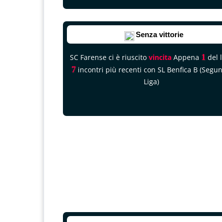
Senza vittorie
1
SC Farense ci è riuscito
vincita
Appena
del 
7
incontri più recenti con SL Benfica B (Segu
Liga)