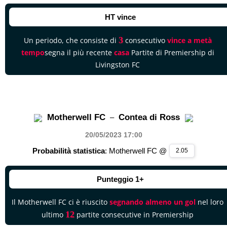
HT vince
3
Un periodo, che consiste di
consecutivo
vince a metà
tempo
segna il più recente
casa
Partite di Premiership di
Livingston FC
Motherwell FC
Contea di Ross
–
20/05/2023 17
:00
Probabilità statistica
: Motherwell FC @
2.05
Punteggio 1+
Il Motherwell FC ci è riuscito
segnando almeno un gol
nel loro
12
ultimo
partite consecutive in Premiership