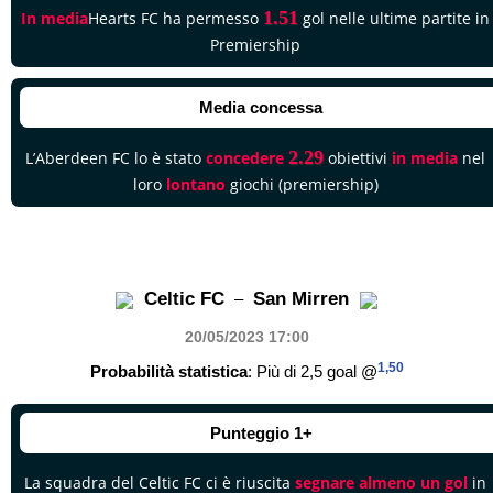
1.51
In media
Hearts FC ha permesso
gol nelle ultime partite in
Premiership
Media concessa
2.29
L’Aberdeen FC lo è stato
concedere
obiettivi
in media
nel
loro
lontano
giochi (premiership)
Celtic FC
San Mirren
–
20/05/2023 17
:00
1,50
Probabilità statistica
: Più di 2,5 goal @
Punteggio 1+
La squadra del Celtic FC ci è riuscita
segnare almeno un gol
in