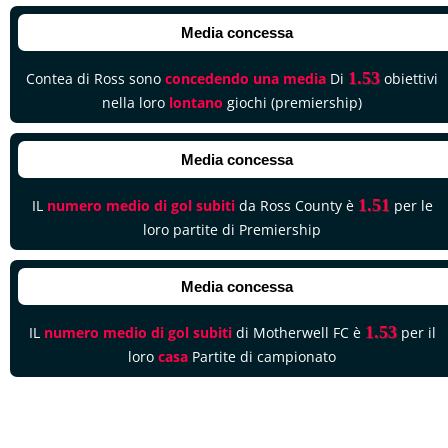
Media concessa
1.53
Contea di Ross sono
concedendo una media
Di
obiettivi
nella loro
lontano
giochi (premiership)
Media concessa
1.51
IL
numero medio di gol subiti
da Ross County è
per le
loro partite di Premiership
Media concessa
1.53
IL
numero medio di gol subiti
di Motherwell FC è
per il
loro
casa
Partite di campionato