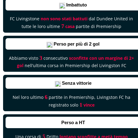
Imbattuto
FC Livingstone
non sono stati battuti
dal Dundee United in
7
tutte le loro ultime
casa
partite di Premiership
Perso per più di 2 gol
3
Abbiamo visto
consecutivo
sconfitte con un margine di 2+
gol
nell’ultima corsa in Premiership del Livingston FC
Senza vittorie
6
Nel loro ultimo
partite in Premiership, Livingston FC ha
1
registrato solo
vince
Perso a HT
5
Una corsa di
Dritto
lontano
sconfitte a metà tempo