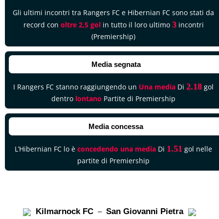
Gli ultimi incontri tra Rangers FC e Hibernian FC sono stati da
3
record con
oltre 2,5 gol
in tutto il loro ultimo
incontri
(Premiership)
Media segnata
2.18
I Rangers FC stanno raggiungendo un
Una media
Di
gol
dentro
lontano
Partite di Premiership
Media concessa
1.51
L’Hibernian FC lo è
concedendo una media
Di
gol nelle
partite di Premiership
Kilmarnock FC
San Giovanni Pietra
–