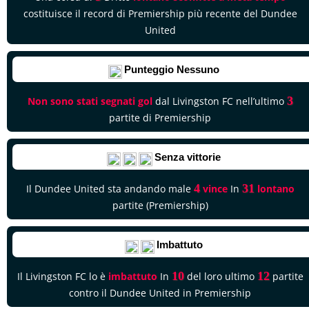
costituisce il record di Premiership più recente del Dundee
United
Punteggio Nessuno
3
Non sono stati segnati gol
dal Livingston FC nell’ultimo
partite di Premiership
Senza vittorie
4
31
Il Dundee United sta andando male
vince
In
lontano
partite (Premiership)
Imbattuto
10
12
Il Livingston FC lo è
imbattuto
In
del loro ultimo
partite
contro il Dundee United in Premiership