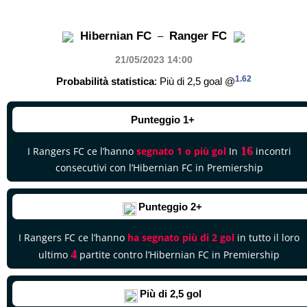
Hibernian FC
Ranger FC
–
21/05/2023 14
:00
1.62
Probabilità statistica
: Più di 2,5 goal @
Punteggio 1+
16
I Rangers FC ce l’hanno
segnato 1 o più gol
In
incontri
consecutivi con l’Hibernian FC in Premiership
Punteggio 2+
I Rangers FC ce l’hanno
ha segnato più di 2 gol
in tutto il loro
4
ultimo
partite contro l’Hibernian FC in Premiership
Più di 2,5 gol