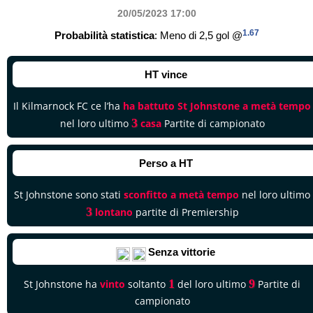
20/05/2023 17
:00
1.67
Probabilità statistica
: Meno di 2,5 gol @
HT vince
Il Kilmarnock FC ce l’ha
ha battuto St Johnstone a metà tempo
3
nel loro ultimo
casa
Partite di campionato
Perso a HT
St Johnstone sono stati
sconfitto a metà tempo
nel loro ultimo
3
lontano
partite di Premiership
Senza vittorie
1
9
St Johnstone ha
vinto
soltanto
del loro ultimo
Partite di
campionato