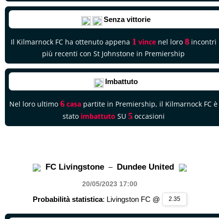
Senza vittorie
1
8
Il Kilmarnock FC ha ottenuto appena
vince
nel loro
incontri
più recenti con St Johnstone in Premiership
Imbattuto
6
Nel loro ultimo
casa
partite in Premiership, il Kilmarnock FC è
5
stato
imbattuto
SU
occasioni
FC Livingstone
Dundee United
–
20/05/2023 17
:00
Probabilità statistica
: Livingston FC @
2.35