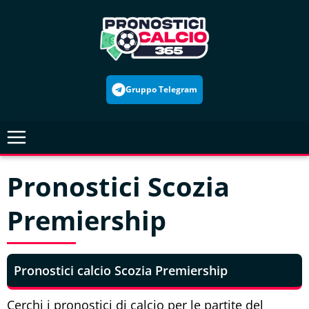
Skip
to
content
Gruppo Telegram
Pronostici Scozia
Premiership
Pronostici calcio Scozia Premiership
Cerchi i pronostici di calcio per le partite del