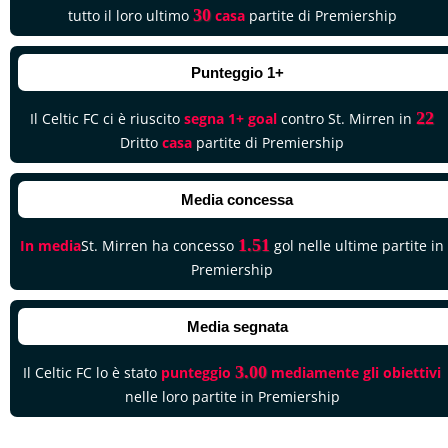
30
tutto il loro ultimo
casa
partite di Premiership
Punteggio 1+
22
Il Celtic FC ci è riuscito
segna 1+ goal
contro St. Mirren in
Dritto
casa
partite di Premiership
Media concessa
1.51
In media
St. Mirren ha concesso
gol nelle ultime partite in
Premiership
Media segnata
3.00
Il Celtic FC lo è stato
punteggio
mediamente gli obiettivi
nelle loro partite in Premiership