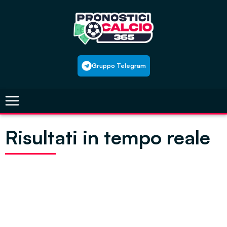
Skip
to
content
Gruppo Telegram
Risultati in tempo reale