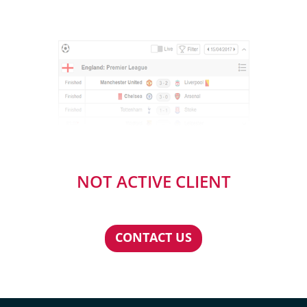
NOT ACTIVE CLIENT
CONTACT US