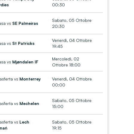
dies
00
:30
Sabato, 05 Ottobre
casa vs
SE Palmeiras
20
:30
Venerdì, 04 Ottobre
casa vs
St Patricks
19
:45
Mercoledì, 02
casa vs
Mjøndalen IF
Ottobre 18
:00
rasferta vs
Monterrey
Venerdì, 04 Ottobre
00:00
Sabato, 05 Ottobre
rasferta vs
Mechelen
15
:00
rasferta vs
Lech
Sabato, 05 Ottobre
nań
19
:15