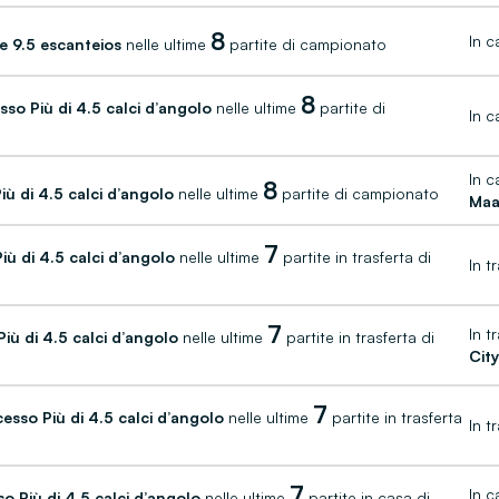
8
In 
e 9.5 escanteios
nelle ultime
partite di campionato
8
so Più di 4.5 calci d’angolo
nelle ultime
partite di
In 
In 
8
iù di 4.5 calci d’angolo
nelle ultime
partite di campionato
Maa
7
ù di 4.5 calci d’angolo
nelle ultime
partite in trasferta di
In t
7
In t
iù di 4.5 calci d’angolo
nelle ultime
partite in trasferta di
City
7
esso Più di 4.5 calci d’angolo
nelle ultime
partite in trasferta
In t
7
In 
o Più di 4.5 calci d’angolo
nelle ultime
partite in casa di