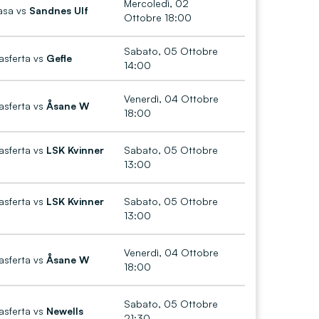
Mercoledì, 02
casa vs
Sandnes Ulf
Ottobre 18
:00
Sabato, 05 Ottobre
rasferta vs
Gefle
14
:00
Venerdì, 04 Ottobre
rasferta vs
Åsane W
18
:00
rasferta vs
LSK Kvinner
Sabato, 05 Ottobre
13
:00
rasferta vs
LSK Kvinner
Sabato, 05 Ottobre
13
:00
Venerdì, 04 Ottobre
rasferta vs
Åsane W
18
:00
Sabato, 05 Ottobre
rasferta vs
Newells
21
:30