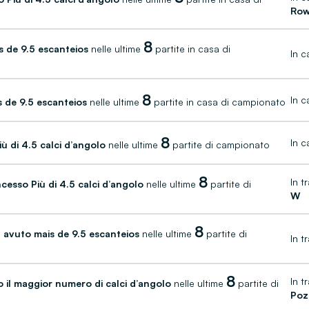
Row
8
s de 9.5 escanteios
nelle ultime
partite in casa di
In 
8
In 
 de 9.5 escanteios
nelle ultime
partite in casa di campionato
8
In 
ù di 4.5 calci d’angolo
nelle ultime
partite di campionato
8
In t
cesso Più di 4.5 calci d’angolo
nelle ultime
partite di
W
8
 avuto mais de 9.5 escanteios
nelle ultime
partite di
In t
8
In t
 il maggior numero di calci d’angolo
nelle ultime
partite di
Poz