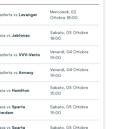
Mercoledì, 02
rasferta vs
Levanger
Ottobre 18
:00
Sabato, 05 Ottobre
casa vs
Jablonec
18
:00
Venerdì, 04 Ottobre
rasferta vs
VVV-Venlo
19
:00
Venerdì, 04 Ottobre
rasferta vs
Annecy
19
:00
Sabato, 05 Ottobre
casa vs
Hamilton
15
:00
casa vs
Sparta
Sabato, 05 Ottobre
terdam
19
:00
casa vs
Sparta
Sabato, 05 Ottobre