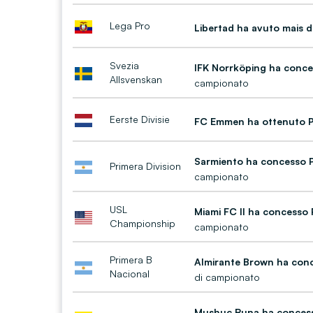
Lega Pro
Libertad
ha avuto mais d
Svezia
IFK Norrköping
ha conces
Allsvenskan
campionato
Eerste Divisie
FC Emmen
ha ottenuto P
Sarmiento
ha concesso Pi
Primera Division
campionato
USL
Miami FC II
ha concesso P
Championship
campionato
Primera B
Almirante Brown
ha conc
Nacional
di campionato
Mushuc Runa
ha concess