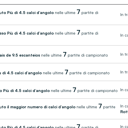
7
to Più di 4.5 calci d’angolo
nelle ultime
partite di
In t
7
so Più di 4.5 calci d’angolo
nelle ultime
partite di
In 
7
In t
is de 9.5 escanteios
nelle ultime
partite di campionato
7
In t
 di 4.5 calci d’angolo
nelle ultime
partite di campionato
7
In 
 Più di 4.5 calci d’angolo
nelle ultime
partite di campionato
7
In 
uto il maggior numero di calci d’angolo
nelle ultime
partite
Rot
7
In 
to Più di 4.5 calci d’angolo
nelle ultime
partite di