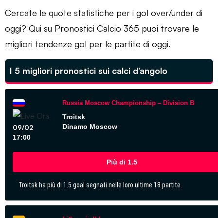
Cercate le quote statistiche per i gol over/under di
oggi? Qui su Pronostici Calcio 365 puoi trovare le
migliori tendenze gol per le partite di oggi.
I 5 migliori pronostici sui calci d’angolo
Russia Moscow Championship – Division B
Troitsk
Dinamo Moscow
09/02
17:00
Più di 1.5
Troitsk ha più di 1.5 goal segnati nelle loro ultime 18 partite.