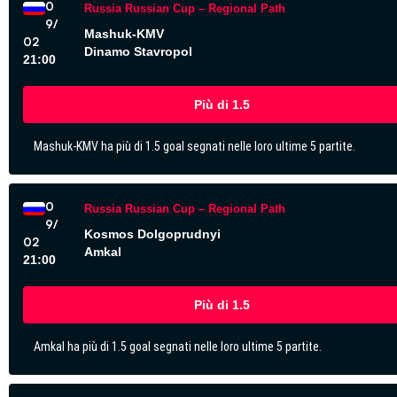
0
Russia Russian Cup – Regional Path
9/
Mashuk-KMV
02
Dinamo Stavropol
21:00
Più di 1.5
Mashuk-KMV ha più di 1.5 goal segnati nelle loro ultime 5 partite.
0
Russia Russian Cup – Regional Path
9/
Kosmos Dolgoprudnyi
02
Amkal
21:00
Più di 1.5
Amkal ha più di 1.5 goal segnati nelle loro ultime 5 partite.