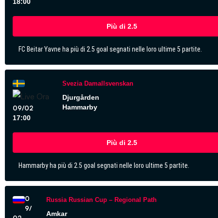
18:00
Più di 2.5
FC Beitar Yavne ha più di 2.5 goal segnati nelle loro ultime 5 partite.
Svezia Damallsvenskan
Djurgården
Hammarby
09/02
17:00
Più di 2.5
Hammarby ha più di 2.5 goal segnati nelle loro ultime 5 partite.
0
Russia Russian Cup – Regional Path
9/
Amkar
02