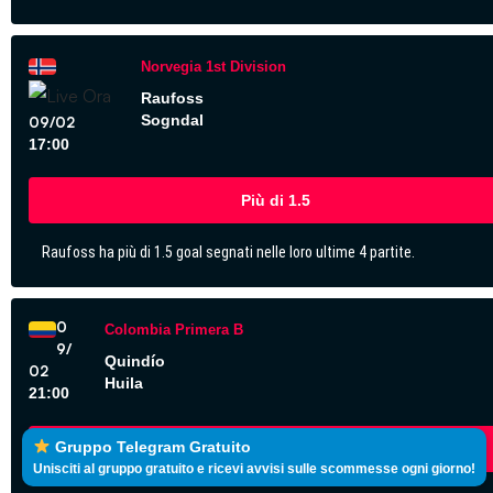
Norvegia 1st Division
Raufoss
Sogndal
09/02
17:00
Più di 1.5
Raufoss ha più di 1.5 goal segnati nelle loro ultime 4 partite.
0
Colombia Primera B
9/
Quindío
02
Huila
21:00
Gruppo Telegram Gratuito
Più di 2.5
Unisciti al gruppo gratuito e ricevi avvisi sulle scommesse ogni giorno!