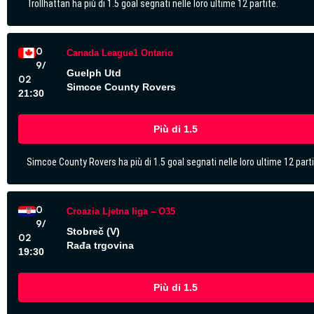
Trollhättan ha più di 1.5 goal segnati nelle loro ultime 12 partite.
0
Canada League1 Ontario
9/
Guelph Utd
02
Simcoe County Rovers
21:30
Più di 1.5
Simcoe County Rovers ha più di 1.5 goal segnati nelle loro ultime 12 parti
0
Croazia Ljetna liga – O35
9/
Stobreč (V)
02
Rađa trgovina
19:30
Più di 1.5