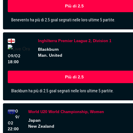
Più di 2.5
Benevento ha più di 2.5 goal segnati nelle loro ultime 5 partite.
Inghilterra Premier League 2, Division 1
Blackburn
Man. United
09/02
18:00
Più di 2.5
Blackburn ha più di 2.5 goal segnati nelle loro ultime 5 partite.
0
World U20 World Championship, Women
9/
Japan
02
New Zealand
22:00