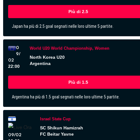
Più di 2.5
Japan ha più di 2.5 goal segnati nelle loro ultime 5 partite.
0
World U20 World Championship, Women
9/
North Korea U20
02
Argentina
22:00
Più di 1.5
Argentina ha più di 1.5 goal segnati nelle loro ultime 5 partite.
Israel State Cup
SC Shikun Hamizrah
FC Beitar Yavne
09/02