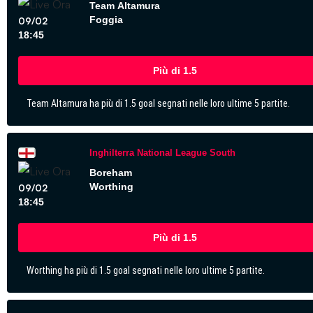
Team Altamura
Foggia
09/02
18:45
Più di 1.5
Team Altamura ha più di 1.5 goal segnati nelle loro ultime 5 partite.
Inghilterra National League South
Boreham
Worthing
09/02
18:45
Più di 1.5
Worthing ha più di 1.5 goal segnati nelle loro ultime 5 partite.