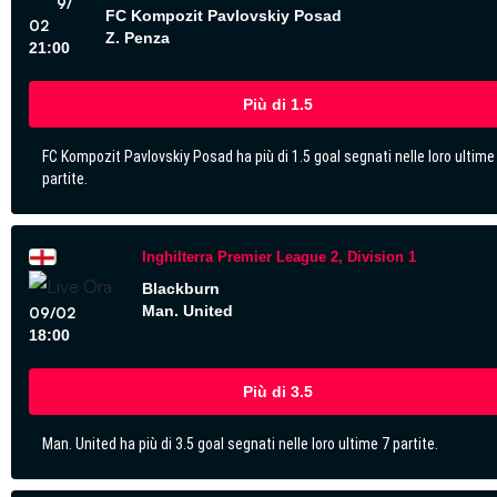
9/
FC Kompozit Pavlovskiy Posad
02
Z. Penza
21:00
Più di 1.5
FC Kompozit Pavlovskiy Posad ha più di 1.5 goal segnati nelle loro ultime
partite.
Inghilterra Premier League 2, Division 1
Blackburn
Man. United
09/02
18:00
Più di 3.5
Man. United ha più di 3.5 goal segnati nelle loro ultime 7 partite.