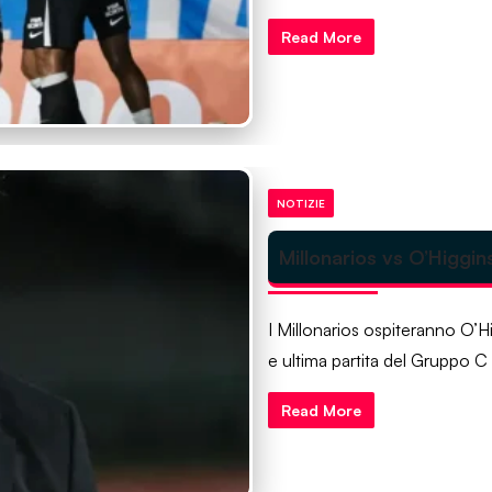
Read More
NOTIZIE
Millonarios vs O’Higgin
I Millonarios ospiteranno O’H
e ultima partita del Gruppo 
Read More