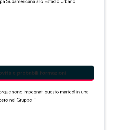
opa Sudamericana allo Estadio Urbano
ità e probabili formazioni
rque sono impegnati questo martedì in una
 posto nel Gruppo F