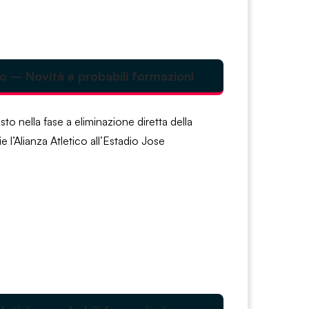
co – Novità e probabili formazioni
o nella fase a eliminazione diretta della
e l’Alianza Atletico all’Estadio Jose