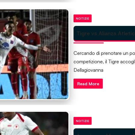
NOTIZIE
Tigre vs Alianza Atleti
Cercando di prenotare un post
competizione, il Tigre accogli
Dellagiovanna
Read More
NOTIZIE