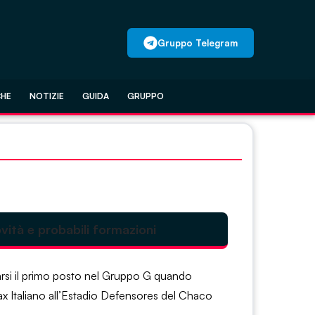
Gruppo Telegram
CHE
NOTIZIE
GUIDA
GRUPPO
ità e probabili formazioni
arsi il primo posto nel Gruppo G quando
ax Italiano all’Estadio Defensores del Chaco