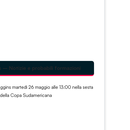
s – Notizie e probabili formazioni
iggins martedì 26 maggio alle 13:00 nella sesta
C della Copa Sudamericana