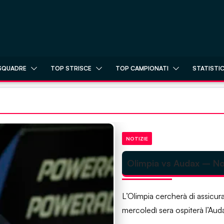
SQUADRE
TOP STRISCE
TOP CAMPIONATI
STATISTI
NOTIZIE
Olimpia vs Audax – Nov
L’Olimpia cercherà di assicur
mercoledì sera ospiterà l’Aud