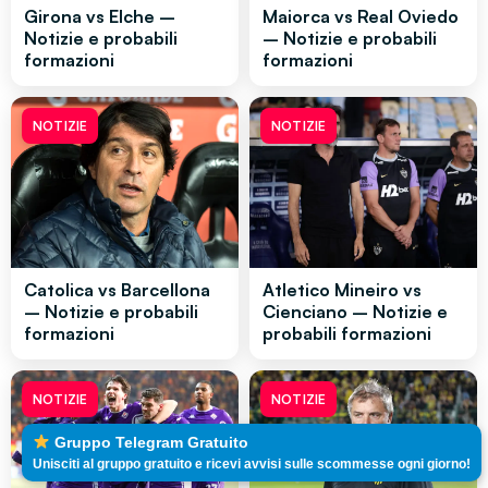
Girona vs Elche –
Maiorca vs Real Oviedo
Notizie e probabili
– Notizie e probabili
formazioni
formazioni
NOTIZIE
NOTIZIE
Catolica vs Barcellona
Atletico Mineiro vs
– Notizie e probabili
Cienciano – Notizie e
formazioni
probabili formazioni
NOTIZIE
NOTIZIE
Gruppo Telegram Gratuito
Unisciti al gruppo gratuito e ricevi avvisi sulle scommesse ogni giorno!