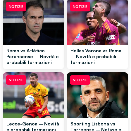
NOTIZIE
NOTIZIE
Remo vs Atlético
Hellas Verona vs Roma
Paranaense – Novità e
– Novità e probabili
probabili formazioni
formazioni
NOTIZIE
NOTIZIE
Lecce-Genoa – Novità
Sporting Lisbona vs
e probabili formazioni
Torreense – Notizie e