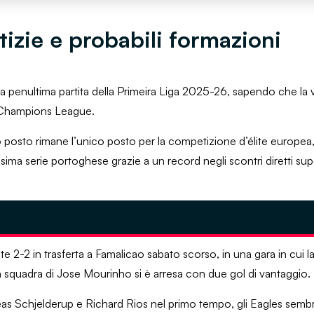
izie e probabili formazioni
la penultima partita della Primeira Liga 2025-26, sapendo che la vit
la Champions League.
posto rimane l’unico posto per la competizione d’élite europea, 
ma serie portoghese grazie a un record negli scontri diretti supe
nte 2-2 in trasferta a Famalicao sabato scorso, in una gara in cui
e la squadra di Jose Mourinho si è arresa con due gol di vantaggio.
reas Schjelderup e Richard Rios nel primo tempo, gli Eagles semb