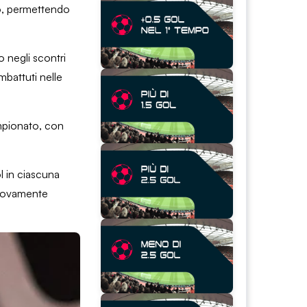
io, permettendo
o negli scontri
mbattuti nelle
ampionato, con
l in ciascuna
 nuovamente