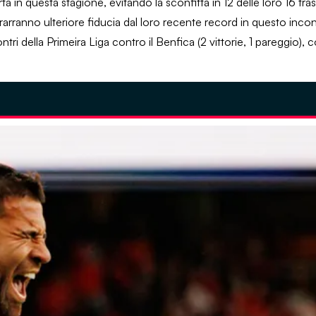
rta in questa stagione, evitando la sconfitta in 12 delle loro 16 tras
 trarranno ulteriore fiducia dal loro recente record in questo inc
contri della Primeira Liga contro il Benfica (2 vittorie, 1 pareggio)