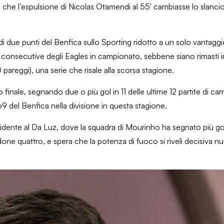
ma che l’espulsione di Nicolas Otamendi al 55′ cambiasse lo slanc
di due punti del Benfica sullo Sporting ridotto a un solo vantaggi
orie consecutive degli Eagles in campionato, sebbene siano rimasti i
0 pareggi), una serie che risale alla scorsa stagione.
finale, segnando due o più gol in 11 delle ultime 12 partite di c
9 del Benfica nella divisione in questa stagione.
vidente al Da Luz, dove la squadra di Mourinho ha segnato più go
done quattro, e spera che la potenza di fuoco si riveli decisiva