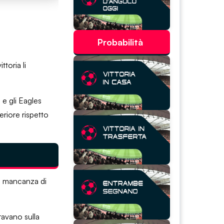
Probabilità
toria li
e gli Eagles
riore rispetto
 la mancanza di
ravano sulla