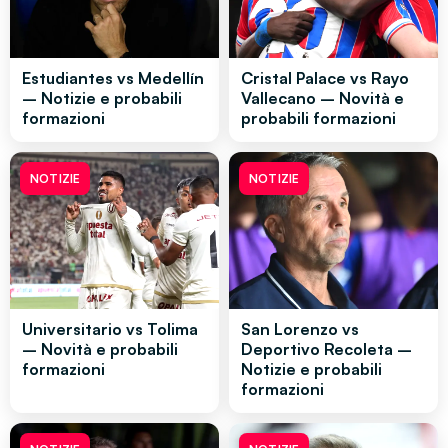
Estudiantes vs Medellín
Cristal Palace vs Rayo
– Notizie e probabili
Vallecano – Novità e
formazioni
probabili formazioni
NOTIZIE
NOTIZIE
Universitario vs Tolima
San Lorenzo vs
– Novità e probabili
Deportivo Recoleta –
formazioni
Notizie e probabili
formazioni