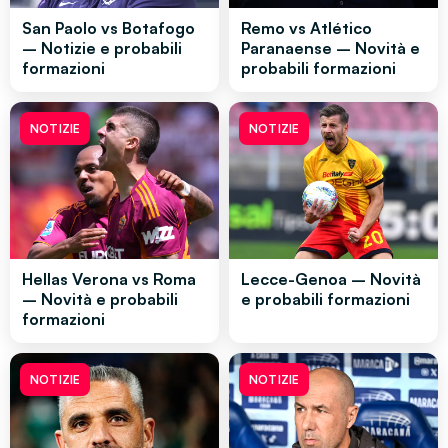
San Paolo vs Botafogo
Remo vs Atlético
– Notizie e probabili
Paranaense – Novità e
formazioni
probabili formazioni
NOTIZIE
NOTIZIE
Hellas Verona vs Roma
Lecce-Genoa – Novità
– Novità e probabili
e probabili formazioni
formazioni
NOTIZIE
NOTIZIE