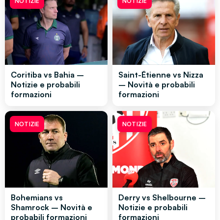
NOTIZIE
NOTIZIE
Coritiba vs Bahia –
Saint-Étienne vs Nizza
Notizie e probabili
– Novità e probabili
formazioni
formazioni
NOTIZIE
NOTIZIE
Bohemians vs
Derry vs Shelbourne –
Shamrock – Novità e
Notizie e probabili
probabili formazioni
formazioni