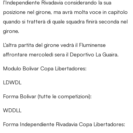
l’Independiente Rivadavia considerando la sua
posizione nel girone, ma avrà molta voce in capitolo
quando si tratterà di quale squadra finirà seconda nel
girone.
L’altra partita del girone vedrà il Fluminense
affrontare mercoledì sera il Deportivo La Guaira.
Modulo Bolivar Copa Libertadores:
LDWDL
Forma Bolivar (tutte le competizioni):
WDDLL
Forma Independiente Rivadavia Copa Libertadores: