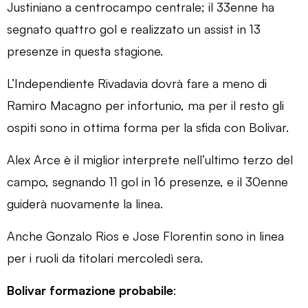
Justiniano a centrocampo centrale; il 33enne ha
segnato quattro gol e realizzato un assist in 13
presenze in questa stagione.
L’Independiente Rivadavia dovrà fare a meno di
Ramiro Macagno per infortunio, ma per il resto gli
ospiti sono in ottima forma per la sfida con Bolivar.
Alex Arce è il miglior interprete nell’ultimo terzo del
campo, segnando 11 gol in 16 presenze, e il 30enne
guiderà nuovamente la linea.
Anche Gonzalo Rios e Jose Florentin sono in linea
per i ruoli da titolari mercoledì sera.
Bolivar formazione probabile
: