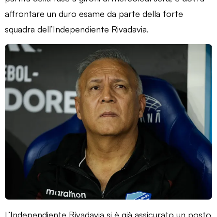
affrontare un duro esame da parte della forte
squadra dell’Independiente Rivadavia.
L’Independiente Rivadavia si è già assicurato un posto