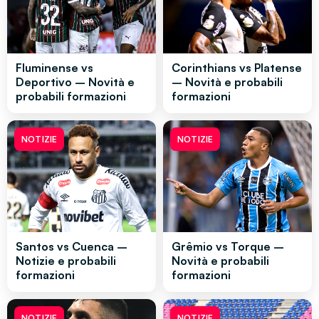
Fluminense vs
Corinthians vs Platense
Deportivo – Novità e
– Novità e probabili
probabili formazioni
formazioni
NOTIZIE
NOTIZIE
Santos vs Cuenca –
Grêmio vs Torque –
Notizie e probabili
Novità e probabili
formazioni
formazioni
NOTIZIE
NOTIZIE