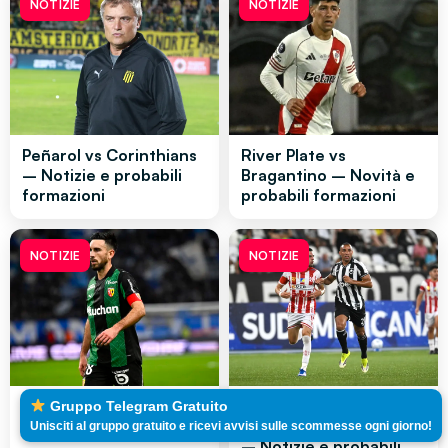
NOTIZIE
NOTIZIE
Peñarol vs Corinthians
River Plate vs
– Notizie e probabili
Bragantino – Novità e
formazioni
probabili formazioni
NOTIZIE
NOTIZIE
Lens vs Nizza – Novità
Independiente
Gruppo Telegram Gratuito
e probabili formazioni
Petrolero vs Botafogo
Unisciti al gruppo gratuito e ricevi avvisi sulle scommesse ogni giorno!
– Notizie e probabili