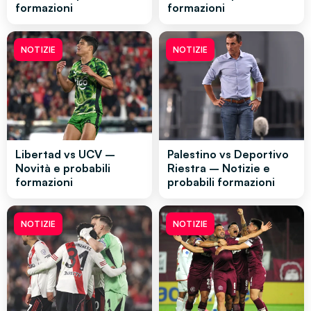
formazioni
formazioni
NOTIZIE
NOTIZIE
Libertad vs UCV –
Palestino vs Deportivo
Novità e probabili
Riestra – Notizie e
formazioni
probabili formazioni
NOTIZIE
NOTIZIE