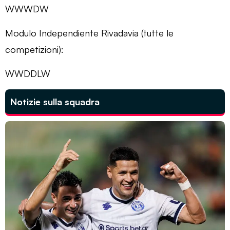
WWWDW
Modulo Independiente Rivadavia (tutte le
competizioni):
WWDDLW
Notizie sulla squadra