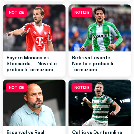
NOTIZIE
NOTIZIE
Bayern Monaco vs
Betis vs Levante –
Stoccarda – Novità e
Novità e probabili
probabili formazioni
formazioni
NOTIZIE
NOTIZIE
Espanyol vs Real
Celtic vs Dunfermline