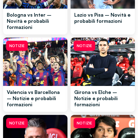
Bologna vs Inter –
Lazio vs Pisa – Novità e
Novità e probabili
probabili formazioni
formazioni
NOTIZIE
NOTIZIE
Valencia vs Barcellona
Girona vs Elche –
– Notizie e probabili
Notizie e probabili
formazioni
formazioni
NOTIZIE
NOTIZIE