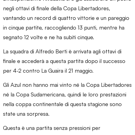
negli ottavi di finale della Copa Libertadores,
vantando un record di quattro vittorie e un pareggio
in cinque partite, raccogliendo 13 punti, mentre ha
segnato 12 volte e ne ha subiti cinque.
La squadra di Alfredo Berti è arrivata agli ottavi di
finale e accederà a questa partita dopo il successo
per 4-2 contro La Guaira il 21 maggio.
Gli Azul non hanno mai vinto né la Copa Libertadores
né la Copa Sudamericana, quindi le loro prestazioni
nella coppa continentale di questa stagione sono
state una sorpresa.
Questa è una partita senza pressioni per