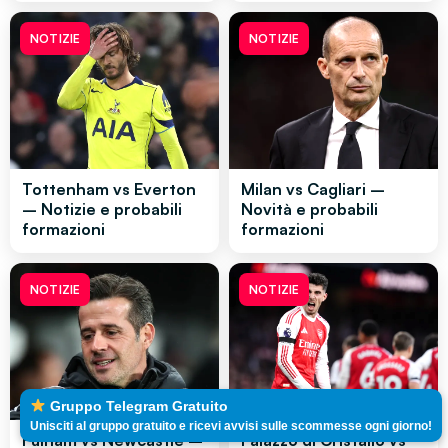
NOTIZIE
NOTIZIE
Tottenham vs Everton
Milan vs Cagliari –
– Notizie e probabili
Novità e probabili
formazioni
formazioni
NOTIZIE
NOTIZIE
Gruppo Telegram Gratuito
Unisciti al gruppo gratuito e ricevi avvisi sulle scommesse ogni giorno!
Fulham vs Newcastle –
Palazzo di Cristallo vs