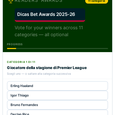
READERS’ AWARDS
11 categorie
Dicas Bet Awards 2025‑26
Vote for your winners across 11
categories — all optional
PROGRESS
CATEGORIA 1 DI 11
Giocatore della stagione di Premier League
Scegli uno — o saltare alla categoria successiva
Erling Haaland
Igor Thiago
Bruno Fernandes
Declan Rice