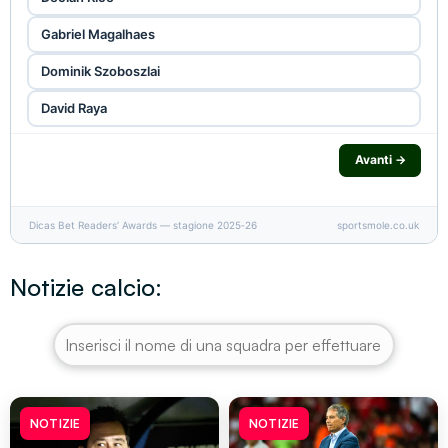
Gabriel Magalhaes
Dominik Szoboszlai
David Raya
Avanti →
Dicas Bet Readers’ Awards — stagione 2025‑26
sportsmole.co.uk
Notizie calcio:
NOTIZIE
NOTIZIE