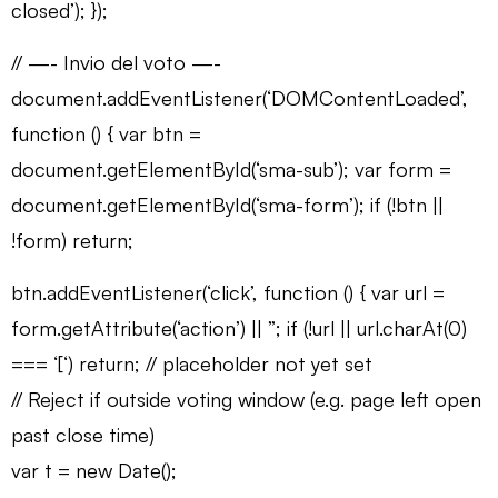
closed’); });
// —- Invio del voto —-
document.addEventListener(‘DOMContentLoaded’,
function () { var btn =
document.getElementById(‘sma-sub’); var form =
document.getElementById(‘sma-form’); if (!btn ||
!form) return;
btn.addEventListener(‘click’, function () { var url =
form.getAttribute(‘action’) || ”; if (!url || url.charAt(0)
=== ‘[‘) return; // placeholder not yet set
// Reject if outside voting window (e.g. page left open
past close time)
var t = new Date();