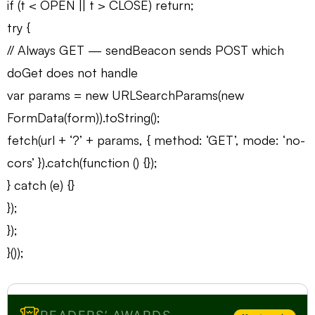
if (t < OPEN || t > CLOSE) return;
try {
// Always GET — sendBeacon sends POST which
doGet does not handle
var params = new URLSearchParams(new
FormData(form)).toString();
fetch(url + ‘?’ + params, { method: ‘GET’, mode: ‘no-
cors’ }).catch(function () {});
} catch (e) {}
});
});
}());