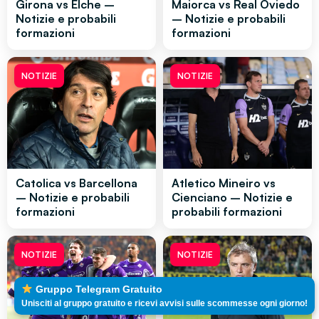
Girona vs Elche –
Maiorca vs Real Oviedo
Notizie e probabili
– Notizie e probabili
formazioni
formazioni
NOTIZIE
NOTIZIE
Catolica vs Barcellona
Atletico Mineiro vs
– Notizie e probabili
Cienciano – Notizie e
formazioni
probabili formazioni
NOTIZIE
NOTIZIE
Gruppo Telegram Gratuito
Unisciti al gruppo gratuito e ricevi avvisi sulle scommesse ogni giorno!