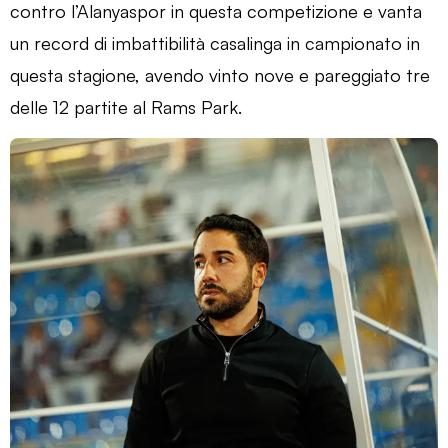
contro l’Alanyaspor in questa competizione e vanta
un record di imbattibilità casalinga in campionato in
questa stagione, avendo vinto nove e pareggiato tre
delle 12 partite al Rams Park.