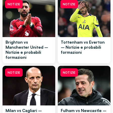
NOTIZIE
NOTIZIE
Brighton vs
Tottenham vs Everton
Manchester United –
– Notizie e probabili
Notizie e probabili
formazioni
formazioni
NOTIZIE
NOTIZIE
Milan vs Cagliari –
Fulham vs Newcastle –