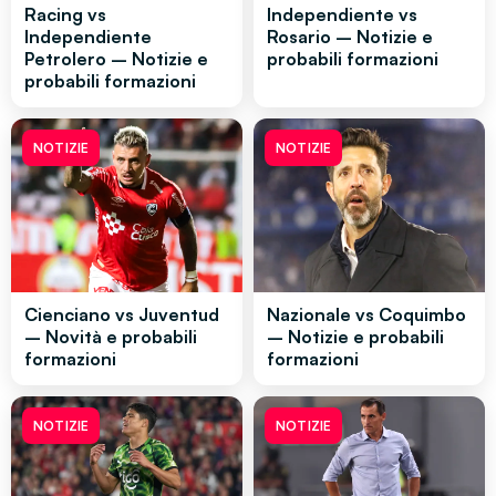
Racing vs
Independiente vs
Independiente
Rosario – Notizie e
Petrolero – Notizie e
probabili formazioni
probabili formazioni
NOTIZIE
NOTIZIE
Cienciano vs Juventud
Nazionale vs Coquimbo
– Novità e probabili
– Notizie e probabili
formazioni
formazioni
NOTIZIE
NOTIZIE