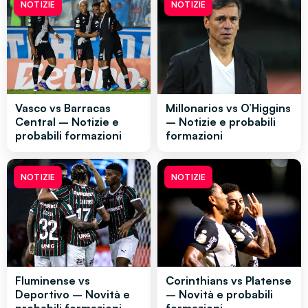
NOTIZIE
NOTIZIE
Vasco vs Barracas
Millonarios vs O’Higgins
Central – Notizie e
– Notizie e probabili
probabili formazioni
formazioni
NOTIZIE
NOTIZIE
Fluminense vs
Corinthians vs Platense
Deportivo – Novità e
– Novità e probabili
probabili formazioni
formazioni