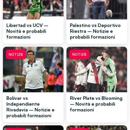
Libertad vs UCV –
Palestino vs Deportivo
Novità e probabili
Riestra – Notizie e
formazioni
probabili formazioni
NOTIZIE
NOTIZIE
Bolívar vs
River Plate vs Blooming
Independiente
– Novità e probabili
Rivadavia – Notizie e
formazioni
probabili formazioni