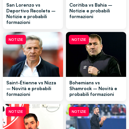
San Lorenzo vs
Coritiba vs Bahia –
Deportivo Recoleta –
Notizie e probabili
Notizie e probabili
formazioni
formazioni
NOTIZIE
NOTIZIE
Saint-Étienne vs Nizza
Bohemians vs
– Novità e probabili
Shamrock – Novità e
formazioni
probabili formazioni
NOTIZIE
NOTIZIE