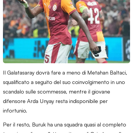
Il Galatasaray dovrà fare a meno di Metahan Baltaci,
squalificato a seguito del suo coinvolgimento in uno
scandalo sulle scommesse, mentre il giovane
difensore Arda Unyay resta indisponibile per
infortunio.
Per il resto, Buruk ha una squadra quasi al completo