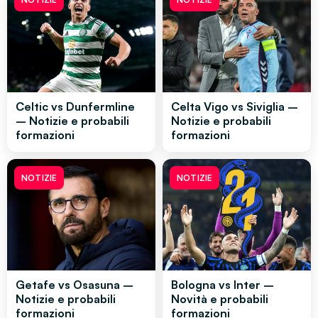
Celtic vs Dunfermline
Celta Vigo vs Siviglia –
– Notizie e probabili
Notizie e probabili
formazioni
formazioni
NOTIZIE
NOTIZIE
Getafe vs Osasuna –
Bologna vs Inter –
Notizie e probabili
Novità e probabili
formazioni
formazioni