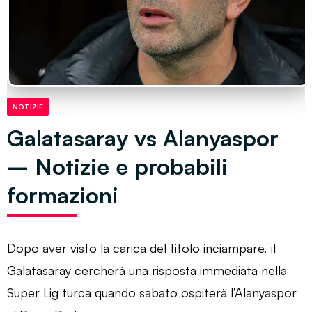
NOTIZIE
Galatasaray vs Alanyaspor
– Notizie e probabili
formazioni
Dopo aver visto la carica del titolo inciampare, il
Galatasaray cercherà una risposta immediata nella
Super Lig turca quando sabato ospiterà l’Alanyaspor