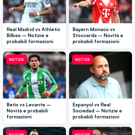
Real Madrid vs Athletic
Bayern Monaco vs
Bilbao – Notizie e
Stoccarda – Novità e
probabili formazioni
probabili formazioni
NOTIZIE
NOTIZIE
Betis vs Levante –
Espanyol vs Real
Novità e probabili
Sociedad – Notizie e
formazioni
probabili formazioni
NOTIZIE
NOTIZIE