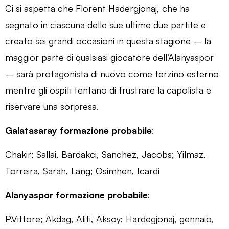
Ci si aspetta che Florent Hadergjonaj, che ha
segnato in ciascuna delle sue ultime due partite e
creato sei grandi occasioni in questa stagione – la
maggior parte di qualsiasi giocatore dell’Alanyaspor
– sarà protagonista di nuovo come terzino esterno
mentre gli ospiti tentano di frustrare la capolista e
riservare una sorpresa.
Galatasaray formazione probabile
:
Chakir; Sallai, Bardakci, Sanchez, Jacobs; Yilmaz,
Torreira, Sarah, Lang; Osimhen, Icardi
Alanyaspor formazione probabile
:
P.Vittore; Akdag, Aliti, Aksoy; Hardegjonaj, gennaio,