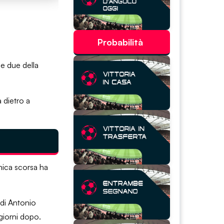
Probabilità
me due della
 dietro a
nica scorsa ha
 di Antonio
 giorni dopo.