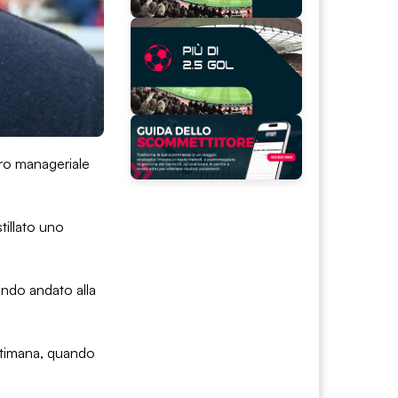
ntro manageriale
tillato uno
endo andato alla
ettimana, quando