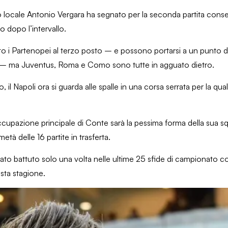
zo locale Antonio Vergara ha segnato per la seconda partita cons
o dopo l’intervallo.
uto i Partenopei al terzo posto – e possono portarsi a un punto d
ato – ma Juventus, Roma e Como sono tutte in agguato dietro.
lo, il Napoli ora si guarda alle spalle in una corsa serrata per la qual
occupazione principale di Conte sarà la pessima forma della sua s
età delle 16 partite in trasferta.
è stato battuto solo una volta nelle ultime 25 sfide di campionato 
esta stagione.