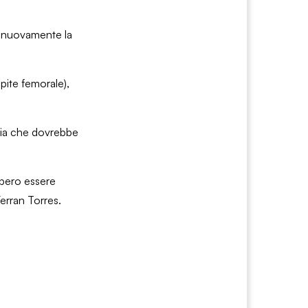
rà nuovamente la
pite femorale),
rcia che dovrebbe
bbero essere
erran Torres.