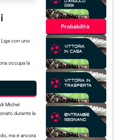
i
Probabilità
la Liga con uno
irona occupa la
 di Michel
ionato durante la
iodo, ma è ancora