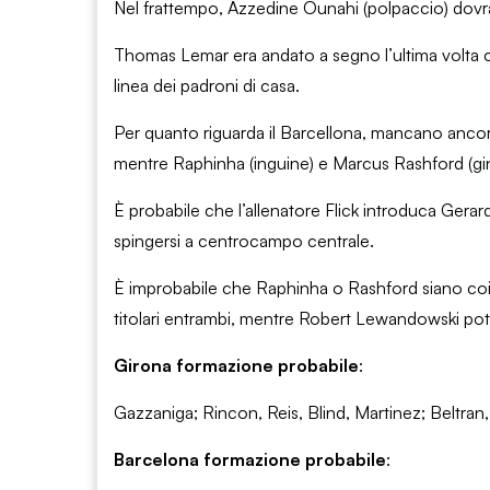
Nel frattempo, Azzedine Ounahi (polpaccio) dovrà a
Thomas Lemar era andato a segno l’ultima volta co
linea dei padroni di casa.
Per quanto riguarda il Barcellona, ​​mancano ancor
mentre Raphinha (inguine) e Marcus Rashford (gin
È probabile che l’allenatore Flick introduca Gerar
spingersi a centrocampo centrale.
È improbabile che Raphinha o Rashford siano coin
titolari entrambi, mentre Robert Lewandowski potr
Girona formazione probabile
:
Gazzaniga; Rincon, Reis, Blind, Martinez; Beltran,
Barcelona formazione probabile
: