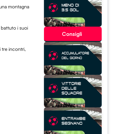
no una montagna
 battuto i suoi
Consigli
 tre incontri,