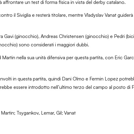
ffrontare un test di forma fisica in vista del derby catalano.
ntro il Siviglia e resterà titolare, mentre Vladyslav Vanat guide
a Gavi (ginocchio), Andreas Christensen (ginocchio) e Pedri (bici
occhio) sono considerati i maggiori dubbi.
d Martin nella sua unità difensiva per questa partita, con Eric Ga
volti in questa partita, quindi Dani Olmo e Fermin Lopez potre
ebbe essere introdotto nell’ultimo terzo del campo al posto di F
 Martin; Tsygankov, Lemar, Gil; Vanat