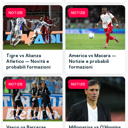
NOTIZIE
NOTIZIE
Tigre vs Alianza
America vs Macara –
Atletico – Novità e
Notizie e probabili
probabili formazioni
formazioni
NOTIZIE
NOTIZIE
Vasco vs Barracas
Millonarios vs O’Higgins