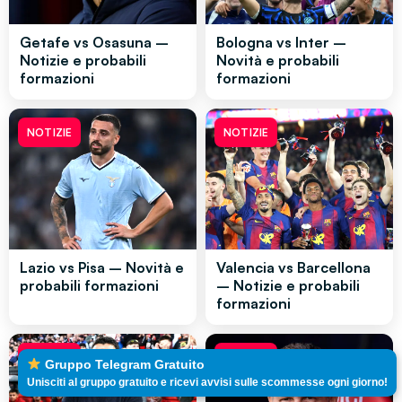
Getafe vs Osasuna –
Bologna vs Inter –
Notizie e probabili
Novità e probabili
formazioni
formazioni
NOTIZIE
NOTIZIE
Lazio vs Pisa – Novità e
Valencia vs Barcellona
probabili formazioni
– Notizie e probabili
formazioni
NOTIZIE
NOTIZIE
Gruppo Telegram Gratuito
Unisciti al gruppo gratuito e ricevi avvisi sulle scommesse ogni giorno!