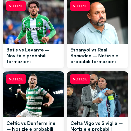
NOTIZIE
NOTIZIE
Betis vs Levante –
Espanyol vs Real
Novità e probabili
Sociedad – Notizie e
formazioni
probabili formazioni
NOTIZIE
NOTIZIE
Celtic vs Dunfermline
Celta Vigo vs Siviglia –
– Notizie e probabili
Notizie e probabili