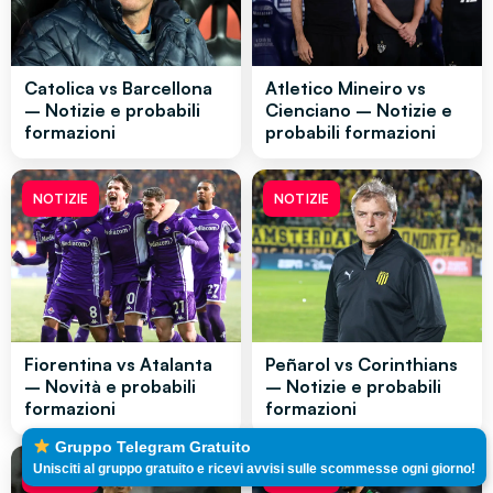
Catolica vs Barcellona
Atletico Mineiro vs
– Notizie e probabili
Cienciano – Notizie e
formazioni
probabili formazioni
NOTIZIE
NOTIZIE
Fiorentina vs Atalanta
Peñarol vs Corinthians
– Novità e probabili
– Notizie e probabili
formazioni
formazioni
Gruppo Telegram Gratuito
Unisciti al gruppo gratuito e ricevi avvisi sulle scommesse ogni giorno!
NOTIZIE
NOTIZIE