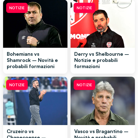
NOTIZIE
NOTIZIE
Bohemians vs
Derry vs Shelbourne –
Shamrock – Novità e
Notizie e probabili
probabili formazioni
formazioni
NOTIZIE
NOTIZIE
Cruzeiro vs
Vasco vs Bragantino –
Chapecoense –
Novità e probabili