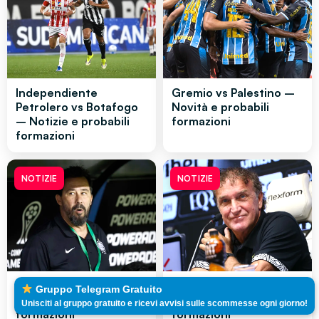
Independiente
Gremio vs Palestino –
Petrolero vs Botafogo
Novità e probabili
– Notizie e probabili
formazioni
formazioni
NOTIZIE
NOTIZIE
Olimpia vs Vasco –
Santos vs San Lorenzo
Gruppo Telegram Gratuito
Novità e probabili
– Novità e probabili
Unisciti al gruppo gratuito e ricevi avvisi sulle scommesse ogni giorno!
formazioni
formazioni