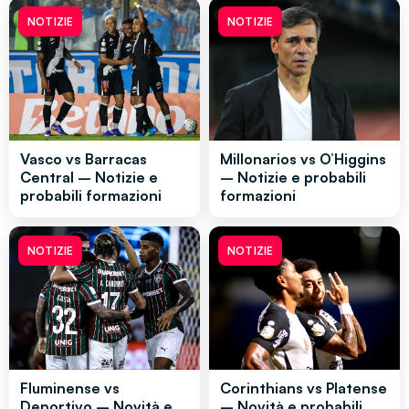
NOTIZIE
NOTIZIE
Vasco vs Barracas
Millonarios vs O’Higgins
Central – Notizie e
– Notizie e probabili
probabili formazioni
formazioni
NOTIZIE
NOTIZIE
Fluminense vs
Corinthians vs Platense
Deportivo – Novità e
– Novità e probabili