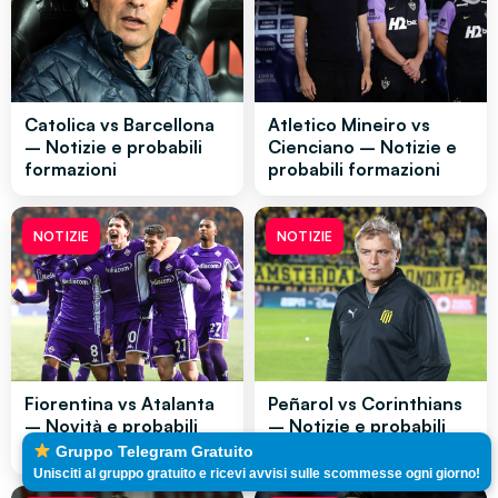
Catolica vs Barcellona
Atletico Mineiro vs
– Notizie e probabili
Cienciano – Notizie e
formazioni
probabili formazioni
NOTIZIE
NOTIZIE
Fiorentina vs Atalanta
Peñarol vs Corinthians
– Novità e probabili
– Notizie e probabili
formazioni
formazioni
Gruppo Telegram Gratuito
Unisciti al gruppo gratuito e ricevi avvisi sulle scommesse ogni giorno!