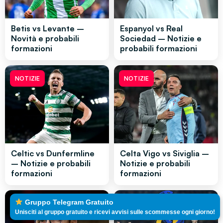
Betis vs Levante –
Espanyol vs Real
Novità e probabili
Sociedad – Notizie e
formazioni
probabili formazioni
NOTIZIE
NOTIZIE
Celtic vs Dunfermline
Celta Vigo vs Siviglia –
– Notizie e probabili
Notizie e probabili
formazioni
formazioni
Gruppo Telegram Gratuito
NOTIZIE
NOTIZIE
Unisciti al gruppo gratuito e ricevi avvisi sulle scommesse ogni giorno!