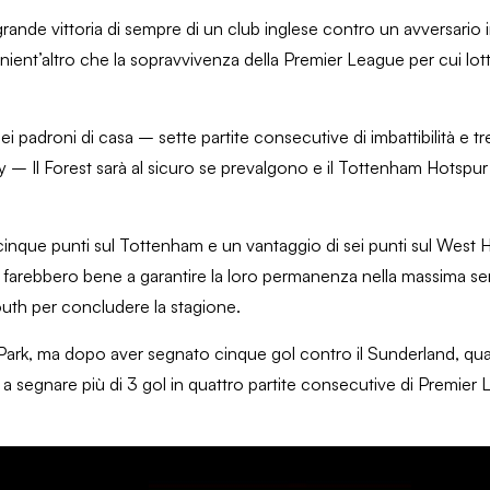
ù grande vittoria di sempre di un club inglese contro un avversario 
nient’altro che la sopravvivenza della Premier League per cui lott
i padroni di casa – sette partite consecutive di imbattibilità e tre
– Il Forest sarà al sicuro se prevalgono e il Tottenham Hotspur
 cinque punti sul Tottenham e un vantaggio di sei punti sul West
es farebbero bene a garantire la loro permanenza nella massima ser
uth per concludere la stagione.
a Park, ma dopo aver segnato cinque gol contro il Sunderland, qua
to a segnare più di 3 gol in quattro partite consecutive di Premier
 Newcastle Premier League Match Preview