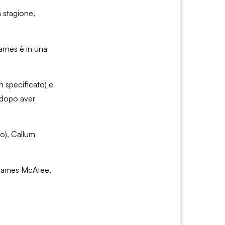
a stagione,
arnes è in una
n specificato) e
k dopo aver
io), Callum
e James McAtee,