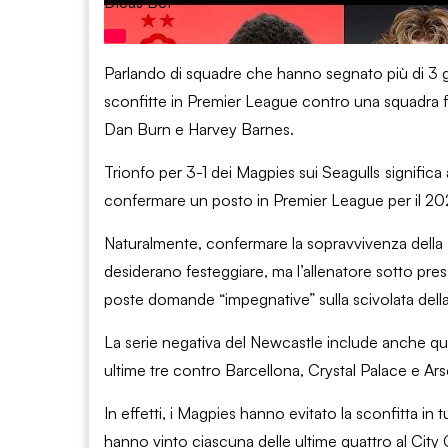
Dicas Bet
Parlando di squadre che hanno segnato più di 3 gol
sconfitte in Premier League contro una squadra fin
Dan Burn e Harvey Barnes.
Trionfo per 3-1 dei Magpies sui Seagulls
significa
confermare un posto in Premier League per il 2026
Naturalmente, confermare la sopravvivenza della Pr
desiderano festeggiare, ma l’allenatore sotto pres
poste domande “impegnative” sulla scivolata dell
La serie negativa del Newcastle include anche quat
ultime tre contro Barcellona, ​​Crystal Palace e Ar
In effetti, i Magpies hanno evitato la sconfitta in
hanno vinto ciascuna delle ultime quattro al City