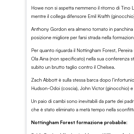
Howe non si aspetta nemmeno il ritorno di Tino Liv
mentre il collega difensore Emil Krafth (ginocchi
Anthony Gordon era almeno tornato in panchina co
posizione migliore per farsi strada nella formazio
Per quanto riguarda il Nottingham Forest, Pereir
Ola Aina (non specificato) nella sua conferenza s
subito un brutto taglio contro il Chelsea.
Zach Abbott è sulla stessa barca dopo l’infortunio
Hudson-Odoi (coscia), John Victor (ginocchio) e
Un paio di cambi sono inevitabili da parte dei pad
che è stato eliminato a metà tempo nella sconfitta
Nottingham Forest formazione probabile
: