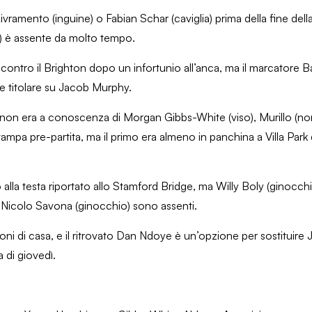
ramento (inguine) o Fabian Schar (caviglia) prima della fine dell
o) è assente da molto tempo.
ntro il Brighton dopo un infortunio all’anca, ma il marcatore B
ne titolare su Jacob Murphy.
a non era a conoscenza di Morgan Gibbs-White (viso), Murillo (no
tampa pre-partita, ma il primo era almeno in panchina a Villa Par
 alla testa riportato allo Stamford Bridge, ma Willy Boly (ginocch
 Nicolo Savona (ginocchio) sono assenti.
roni di casa, e il ritrovato Dan Ndoye è un’opzione per sostituir
 di giovedì.