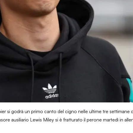
pier si godrà un primo canto del cigno nelle ultime tre settimane
sore ausiliario Lewis Miley si è fratturato il perone martedì in al