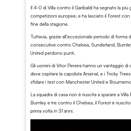
Il 4-0 di Villa contro il Garibaldi ha segnato la pi
competizioni europee, e ha lasciato il Forest con 
fine della stagione.
Tuttavia, grazie all’eccezionale periodo di forma de
consecutive contro Chelsea, Sunderland, Burnley 
United perdono punti.
Gli uomini di Vitor Pereira hanno un vantaggio di
deve ospitare la capolista Arsenal, e i Tricky Tre
sfidare i test con Manchester United e Bournemo
La squadra di casa non è riuscita a sparare a Vill
Burnley e tre contro il Chelsea, il Forest è riusci
prima volta in 31 anni.
Absolutely Flabbergasted | Nottingham Forest x