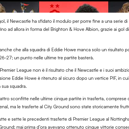
, il Newcastle ha sfidato il modulo per porre fine a una serie di
o ad allora in forma del Brighton & Hove Albion, grazie ai gol di
 anche che alla squadra di Eddie Howe manca solo un risultato po
-27; un punto nelle ultime tre partite basterà.
emier League non è il risultato che il Newcastle e i suoi ambizio
sione Eddie Howe è ritenuto al sicuro dopo un vertice PIF, in cui
a sua squadra.
tro sconfitte nelle ultime cinque partite in trasferta, comprese 
senal, ma le trasferte al City Ground sono state storicamente frut
 tutte e sette le precedenti trasferte di Premier League al Notting
 Ground; mai prima d’ora avevano ottenuto cinque vittorie consecu