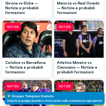
Girona vs Elche –
Maiorca vs Real Oviedo
Notizie e probabili
– Notizie e probabili
formazioni
formazioni
NOTIZIE
NOTIZIE
Catolica vs Barcellona
Atletico Mineiro vs
– Notizie e probabili
Cienciano – Notizie e
formazioni
probabili formazioni
NOTIZIE
NOTIZIE
Gruppo Telegram Gratuito
Unisciti al gruppo gratuito e ricevi avvisi sulle scommesse ogni giorno!