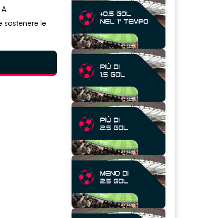
 A
e sostenere le