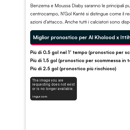
Benzema e Moussa Diaby saranno le principali punt
centrocampo, N’Gol Kanté si distingue come il reg
azioni d’attacco. Anche tutti i calciatori sono dis
Miglior pronostico per Al Kholood x Itti
Più di 0.5 gol nel 1° tempo (pronostico per
Più di 1.5 gol (pronostico per scommessa in t
Più di 2.5 gol (pronostico più rischioso)