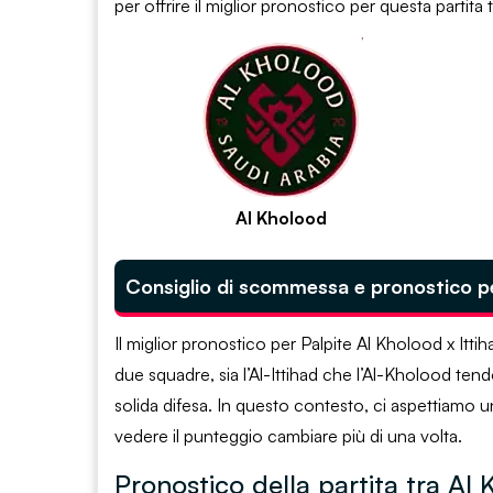
per offrire il miglior pronostico per questa partita 
Al Kholood
Consiglio di scommessa e pronostico per
Il miglior pronostico per
Palpite Al Kholood x Ittihad – Liga Saudita nella Liga è over 2.5 gol. Nonostante il previsto equilibrio tra le
due squadre, sia l’Al-Ittihad che l’Al-Kholood ten
solida difesa. In questo contesto, ci aspettiamo u
vedere il punteggio cambiare più di una volta.
Pronostico della partita tra Al 