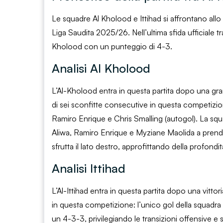
Le squadre Al Kholood e Ittihad si affrontano allo 
Liga Saudita 2025/26. Nell’ultima sfida ufficiale tr
Kholood con un punteggio di 4-3.
Analisi Al Kholood
L’Al-Kholood entra in questa partita dopo una grand
di sei sconfitte consecutive in questa competizion
Ramiro Enrique e Chris Smalling (autogol). La squ
Aliwa, Ramiro Enrique e Myziane Maolida a prenders
sfrutta il lato destro, approfittando della profondi
Analisi Ittihad
L’Al-Ittihad entra in questa partita dopo una vitto
in questa competizione: l’unico gol della squadr
un 4-3-3, privilegiando le transizioni offensive e