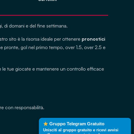
gi, di domani e del fine settimana.
ro sito è la risorsa ideale per ottenere
pronostici
ne pronte, gol nel primo tempo, over 1.5, over 2.5 e
e le tue giocate e mantenere un controllo efficace
re con responsabilità.
Gruppo Telegram Gratuito
Unisciti al gruppo gratuito e ricevi avvisi