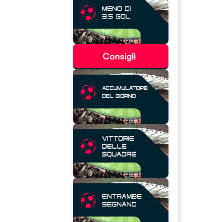
Consigli