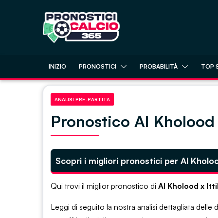
Skip
to
content
INIZIO
PRONOSTICI
PROBABILITÀ
TOP 
ANALISI PRE-PARTITA
Pronostico Al Kholood 
Scopri i migliori pronostici per Al Kholo
Qui trovi il miglior pronostico di
Al Kholood x Itt
Leggi di seguito la nostra analisi dettagliata delle d