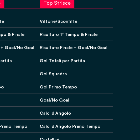
e
Top Strisce
te
Vittorie/Sconfitte
mpo & Finale
Risultato 1º Tempo & Finale
e + Goal/No Goal
Risultato Finale + Goal/No Goal
artita
Gol Totali per Partita
Gol Squadra
po
Gol Primo Tempo
Goal/No Goal
Calci d’Angolo
 Primo Tempo
Calci d’Angolo Primo Tempo
Cartellini