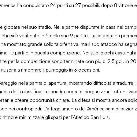
América ha conquistato 24 punti su 27 possibili, dopo 8 vittorie e 
e giocate nel suo stadio. Nelle partite disputate in casa nel campio
0, che si è verificato in 5 delle sue 9 partite. La squadra ha permes
on ha mostrato grande solidità difensiva, ma il suo attacco ha seg
time 10 partite in questa competizione. Nei suoi giochi casalinghi
tite per la competizione sono terminate con più di 2.5 gol. In 20 
riuscita a rimontare il punteggio in 3 occasioni.
eggio nella partita di apertura, mostrando difficoltà a tradurre il
media della classifica, la squadra cerca di riorganizzarsi offensiva
sari e creare opportunità chiare. La difesa si mostra ancora soli
oce nei contropiedi. L’atteggiamento dell’América sarà di pazienza
 ritmo e minimizzare gli spazi per l’Atlético San Luis.