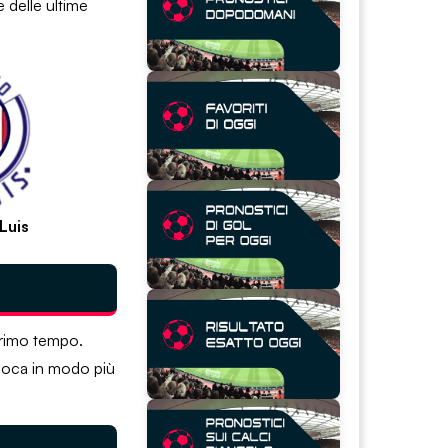
e delle ultime
Luis
gioca in modo più