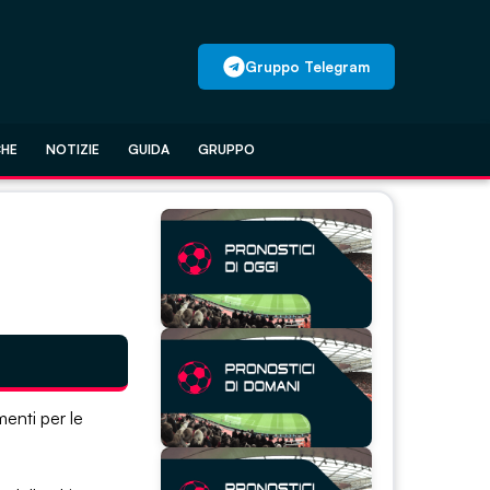
Gruppo Telegram
CHE
NOTIZIE
GUIDA
GRUPPO
menti per le