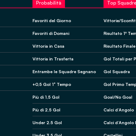
Probabilità
Top Squadr
Favoriti del Giorno
Vittorie/Sconfit
Favoriti di Domani
Risultato 1º Te
Vittoria in Casa
Risultato Final
Vittoria in Trasferta
Gol Totali per P
Entrambe le Squadre Segnano
Gol Squadra
+0,5 Gol 1° Tempo
Gol Primo Tem
Più di 1,5 Gol
Goal/No Goal
Più di 2,5 Gol
Calci d’Angolo
Under 2.5 Gol
Calci d’Angolo
Under 3.5 Gol
Cartellini