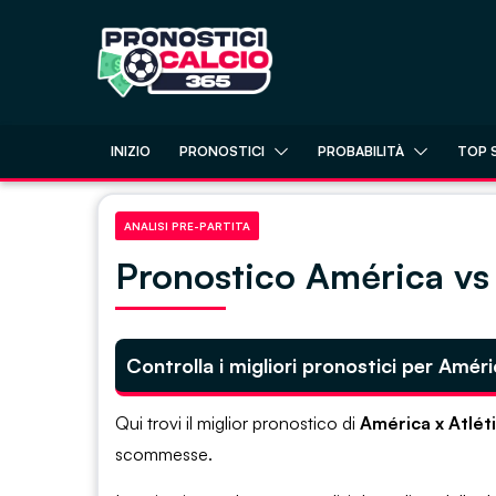
Skip
to
content
INIZIO
PRONOSTICI
PROBABILITÀ
TOP 
ANALISI PRE-PARTITA
Pronostico América vs
Controlla i migliori pronostici per Améri
Qui trovi il miglior pronostico di
América x Atlét
scommesse.