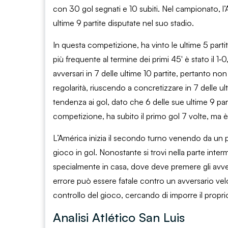
con 30 gol segnati e 10 subiti. Nel campionato, l’
ultime 9 partite disputate nel suo stadio.
In questa competizione, ha vinto le ultime 5 partit
più frequente al termine dei primi 45′ è stato il 1‑
avversari in 7 delle ultime 10 partite, pertanto n
regolarità, riuscendo a concretizzare in 7 delle ul
tendenza ai gol, dato che 6 delle sue ultime 9 par
competizione, ha subito il primo gol 7 volte, ma è 
L’América inizia il secondo turno venendo da un par
gioco in gol. Nonostante si trovi nella parte inter
specialmente in casa, dove deve premere gli avver
errore può essere fatale contro un avversario vel
controllo del gioco, cercando di imporre il proprio
Analisi Atlético San Luis