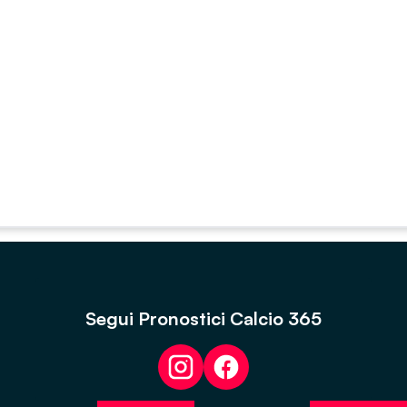
Segui Pronostici Calcio 365