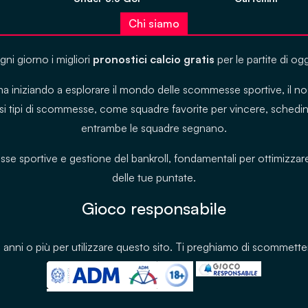
Chi siamo
ni giorno i migliori
pronostici calcio gratis
per le partite di og
 iniziando a esplorare il mondo delle scommesse sportive, il nost
versi tipi di scommesse, come squadre favorite per vincere, schedi
entrambe le squadre segnano.
sse sportive e gestione del bankroll, fondamentali per ottimizzar
delle tue puntate.
Gioco responsabile
 anni o più per utilizzare questo sito. Ti preghiamo di scommette