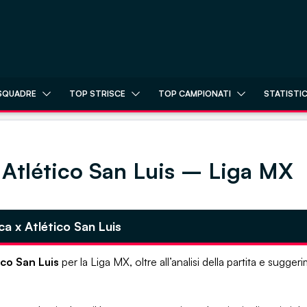
SQUADRE
TOP STRISCE
TOP CAMPIONATI
STATISTI
 Atlético San Luis – Liga MX
ca x Atlético San Luis
ico San Luis
per la Liga MX, oltre all’analisi della partita e suggeri