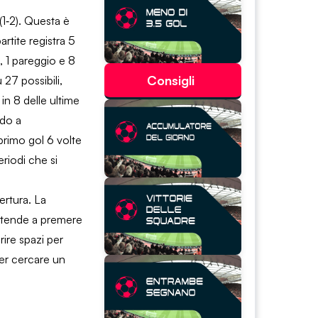
(1‑2). Questa è
artite registra 5
e, 1 pareggio e 8
Consigli
 27 possibili,
in 8 delle ultime
ndo a
 primo gol 6 volte
eriodi che si
pertura. La
e tende a premere
rire spazi per
per cercare un