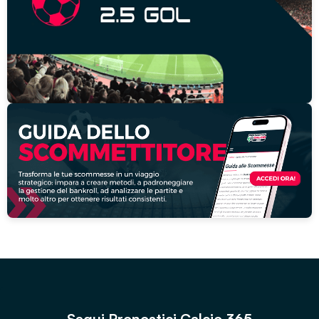
Segui Pronostici Calcio 365