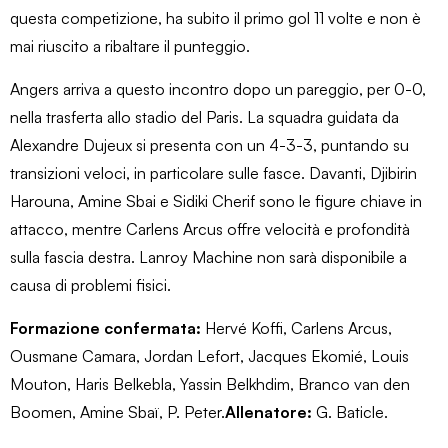
questa competizione, ha subito il primo gol 11 volte e non è
mai riuscito a ribaltare il punteggio.
Angers arriva a questo incontro dopo un pareggio, per 0-0,
nella trasferta allo stadio del Paris. La squadra guidata da
Alexandre Dujeux si presenta con un 4-3-3, puntando su
transizioni veloci, in particolare sulle fasce. Davanti, Djibirin
Harouna, Amine Sbai e Sidiki Cherif sono le figure chiave in
attacco, mentre Carlens Arcus offre velocità e profondità
sulla fascia destra. Lanroy Machine non sarà disponibile a
causa di problemi fisici.
Formazione confermata:
Hervé Koffi, Carlens Arcus,
Ousmane Camara, Jordan Lefort, Jacques Ekomié, Louis
Mouton, Haris Belkebla, Yassin Belkhdim, Branco van den
Boomen, Amine Sbaï, P. Peter.
Allenatore:
G. Baticle.