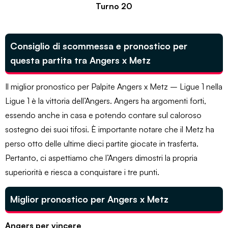
Turno 20
Consiglio di scommessa e pronostico per
questa partita tra Angers x Metz
Il miglior pronostico per
Palpite Angers x Metz – Ligue 1 nella
Ligue 1 è la vittoria dell’Angers. Angers ha argomenti forti,
essendo anche in casa e potendo contare sul caloroso
sostegno dei suoi tifosi. È importante notare che il Metz ha
perso otto delle ultime dieci partite giocate in trasferta.
Pertanto, ci aspettiamo che l’Angers dimostri la propria
superiorità e riesca a conquistare i tre punti.
Miglior pronostico per Angers x Metz
Angers per vincere