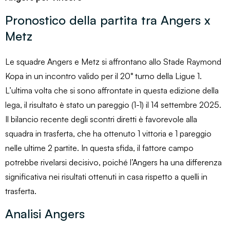
Pronostico della partita tra Angers x
Metz
Le squadre Angers e Metz si affrontano allo Stade Raymond
Kopa in un incontro valido per il 20° turno della Ligue 1.
L’ultima volta che si sono affrontate in questa edizione della
lega, il risultato è stato un pareggio (1-1) il 14 settembre 2025.
Il bilancio recente degli scontri diretti è favorevole alla
squadra in trasferta, che ha ottenuto 1 vittoria e 1 pareggio
nelle ultime 2 partite. In questa sfida, il fattore campo
potrebbe rivelarsi decisivo, poiché l’Angers ha una differenza
significativa nei risultati ottenuti in casa rispetto a quelli in
trasferta.
Analisi Angers