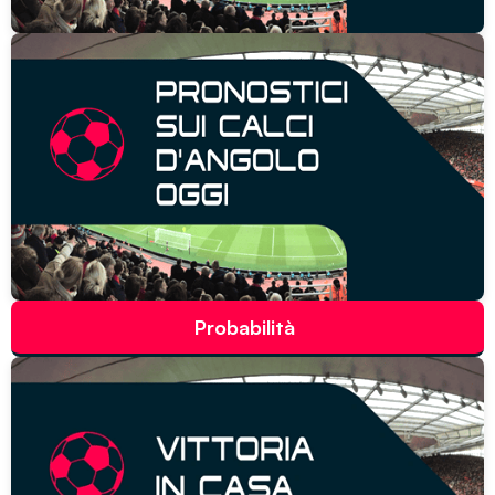
Probabilità