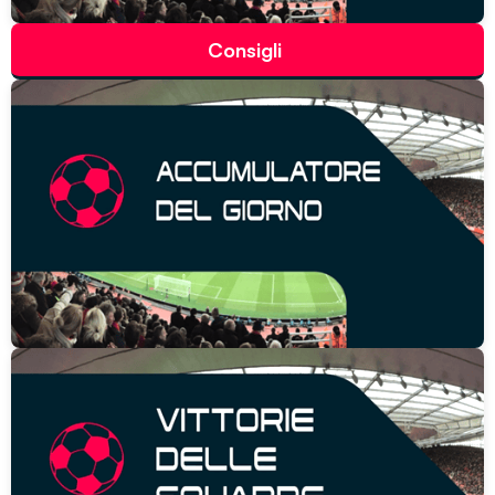
Consigli