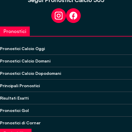
Pronostici
Pronostici Calcio Oggi
Pronostici Calcio Domani
Pronostici Calcio Dopodomani
Principali Pronostici
Risultati Esatti
Pronostici Gol
Pronostici di Corner