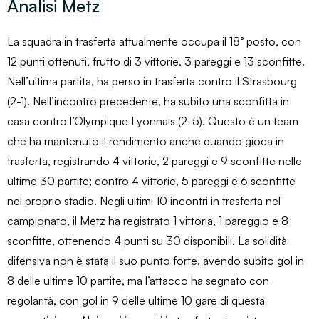
Analisi Metz
La squadra in trasferta attualmente occupa il 18° posto, con
12 punti ottenuti, frutto di 3 vittorie, 3 pareggi e 13 sconfitte.
Nell’ultima partita, ha perso in trasferta contro il Strasbourg
(2-1). Nell’incontro precedente, ha subito una sconfitta in
casa contro l’Olympique Lyonnais (2-5). Questo è un team
che ha mantenuto il rendimento anche quando gioca in
trasferta, registrando 4 vittorie, 2 pareggi e 9 sconfitte nelle
ultime 30 partite; contro 4 vittorie, 5 pareggi e 6 sconfitte
nel proprio stadio. Negli ultimi 10 incontri in trasferta nel
campionato, il Metz ha registrato 1 vittoria, 1 pareggio e 8
sconfitte, ottenendo 4 punti su 30 disponibili. La solidità
difensiva non è stata il suo punto forte, avendo subito gol in
8 delle ultime 10 partite, ma l’attacco ha segnato con
regolarità, con gol in 9 delle ultime 10 gare di questa