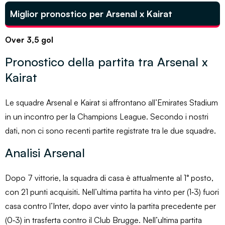
Miglior pronostico per Arsenal x Kairat
Over 3,5 gol
Pronostico della partita tra Arsenal x
Kairat
Le squadre Arsenal e Kairat si affrontano all’Emirates Stadium
in un incontro per la Champions League. Secondo i nostri
dati, non ci sono recenti partite registrate tra le due squadre.
Analisi Arsenal
Dopo 7 vittorie, la squadra di casa è attualmente al 1° posto,
con 21 punti acquisiti. Nell’ultima partita ha vinto per (1‑3) fuori
casa contro l’Inter, dopo aver vinto la partita precedente per
(0‑3) in trasferta contro il Club Brugge. Nell’ultima partita