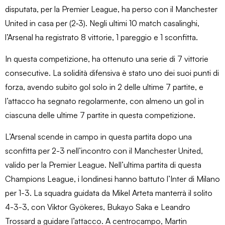
disputata, per la Premier League, ha perso con il Manchester
United in casa per (2‑3). Negli ultimi 10 match casalinghi,
l’Arsenal ha registrato 8 vittorie, 1 pareggio e 1 sconfitta.
In questa competizione, ha ottenuto una serie di 7 vittorie
consecutive. La solidità difensiva è stato uno dei suoi punti di
forza, avendo subito gol solo in 2 delle ultime 7 partite, e
l’attacco ha segnato regolarmente, con almeno un gol in
ciascuna delle ultime 7 partite in questa competizione.
L’Arsenal scende in campo in questa partita dopo una
sconfitta per 2-3 nell’incontro con il Manchester United,
valido per la Premier League. Nell’ultima partita di questa
Champions League, i londinesi hanno battuto l’Inter di Milano
per 1-3. La squadra guidata da Mikel Arteta manterrà il solito
4-3-3, con Viktor Gyökeres, Bukayo Saka e Leandro
Trossard a guidare l’attacco. A centrocampo, Martin