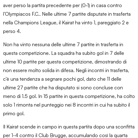
aver perso la partita precedente per (0‑1) in casa contro
l’Olympiacos F.C.. Nelle ultime 7 partite disputate in trasferta
nella Champions League, il Kairat ha vinto 1, pareggiato 2 e
perso 4.
Non ha vinto nessuna delle ultime 7 partite in trasferta in
questa competizione. La squadra ha subito gol in 7 delle
ultime 10 partite per questa competizione, dimostrando di
non essere molto solida in difesa. Negli incontri in trasferta,
c’è una tendenza a segnare pochi gol, dato che 11 delle
ultime 27 partite che ha disputato si sono concluse con
meno di 1.5 gol. In 15 partite in questa competizione, ha colto
solo 1 rimonta nel punteggio nei 8 incontri in cui ha subito il
primo gol.
Il Kairat scende in campo in questa partita dopo una sconfitta
per 1-4 contro il Club Brugge, accumulando così la quarta