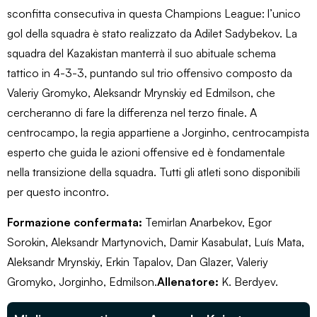
sconfitta consecutiva in questa Champions League: l’unico
gol della squadra è stato realizzato da Adilet Sadybekov. La
squadra del Kazakistan manterrà il suo abituale schema
tattico in 4-3-3, puntando sul trio offensivo composto da
Valeriy Gromyko, Aleksandr Mrynskiy ed Edmilson, che
cercheranno di fare la differenza nel terzo finale. A
centrocampo, la regia appartiene a Jorginho, centrocampista
esperto che guida le azioni offensive ed è fondamentale
nella transizione della squadra. Tutti gli atleti sono disponibili
per questo incontro.
Formazione confermata:
Temirlan Anarbekov, Egor
Sorokin, Aleksandr Martynovich, Damir Kasabulat, Luís Mata,
Aleksandr Mrynskiy, Erkin Tapalov, Dan Glazer, Valeriy
Gromyko, Jorginho, Edmilson.
Allenatore:
K. Berdyev.