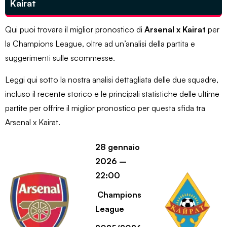
Kairat
Qui puoi trovare il miglior pronostico di
Arsenal x Kairat
per
la Champions League, oltre ad un’analisi della partita e
suggerimenti sulle scommesse.
Leggi qui sotto la nostra analisi dettagliata delle due squadre,
incluso il recente storico e le principali statistiche delle ultime
partite per offrire il miglior pronostico per questa sfida tra
Arsenal x Kairat.
28 gennaio
2026 –
22
:00
Champions
League