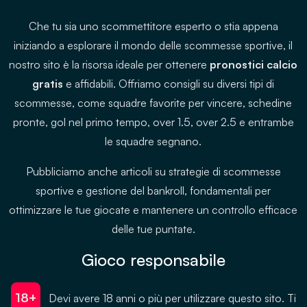
Che tu sia uno scommettitore esperto o stia appena
iniziando a esplorare il mondo delle scommesse sportive, il
nostro sito è la risorsa ideale per ottenere
pronostici calcio
gratis
e affidabili. Offriamo consigli su diversi tipi di
scommesse, come squadre favorite per vincere, schedine
pronte, gol nel primo tempo, over 1.5, over 2.5 e entrambe
le squadre segnano.
Pubbliciamo anche articoli su strategie di scommesse
sportive e gestione del bankroll, fondamentali per
ottimizzare le tue giocate e mantenere un controllo efficace
delle tue puntate.
Gioco responsabile
18+
Devi avere 18 anni o più per utilizzare questo sito. Ti