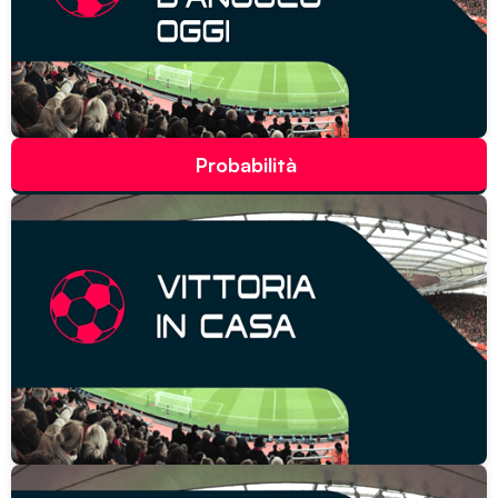
Probabilità