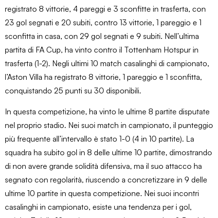
registrato 8 vittorie, 4 pareggi e 3 sconfitte in trasferta, con
23 gol segnati e 20 subiti, contro 13 vittorie, 1 pareggio e 1
sconfitta in casa, con 29 gol segnati e 9 subiti. Nell’ultima
partita di FA Cup, ha vinto contro il Tottenham Hotspur in
trasferta (1-2). Negli ultimi 10 match casalinghi di campionato,
l’Aston Villa ha registrato 8 vittorie, 1 pareggio e 1 sconfitta,
conquistando 25 punti su 30 disponibili.
In questa competizione, ha vinto le ultime 8 partite disputate
nel proprio stadio. Nei suoi match in campionato, il punteggio
più frequente all’intervallo è stato 1-0 (4 in 10 partite). La
squadra ha subito gol in 8 delle ultime 10 partite, dimostrando
di non avere grande solidità difensiva, ma il suo attacco ha
segnato con regolarità, riuscendo a concretizzare in 9 delle
ultime 10 partite in questa competizione. Nei suoi incontri
casalinghi in campionato, esiste una tendenza per i gol,