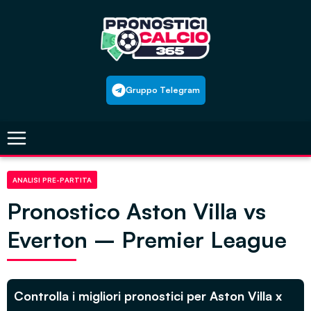
Skip
to
content
Gruppo Telegram
ANALISI PRE-PARTITA
Pronostico Aston Villa vs
Everton – Premier League
Controlla i migliori pronostici per Aston Villa x