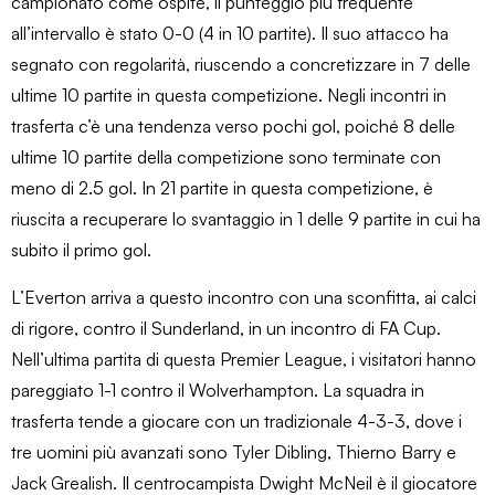
campionato come ospite, il punteggio più frequente
all’intervallo è stato 0-0 (4 in 10 partite). Il suo attacco ha
segnato con regolarità, riuscendo a concretizzare in 7 delle
ultime 10 partite in questa competizione. Negli incontri in
trasferta c’è una tendenza verso pochi gol, poiché 8 delle
ultime 10 partite della competizione sono terminate con
meno di 2.5 gol. In 21 partite in questa competizione, è
riuscita a recuperare lo svantaggio in 1 delle 9 partite in cui ha
subito il primo gol.
L’Everton arriva a questo incontro con una sconfitta, ai calci
di rigore, contro il Sunderland, in un incontro di FA Cup.
Nell’ultima partita di questa Premier League, i visitatori hanno
pareggiato 1-1 contro il Wolverhampton. La squadra in
trasferta tende a giocare con un tradizionale 4-3-3, dove i
tre uomini più avanzati sono Tyler Dibling, Thierno Barry e
Jack Grealish. Il centrocampista Dwight McNeil è il giocatore