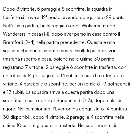
Dopo 8 vittorie, 5 pareggi e 8 sconfitte, la squadra in
trasferta si trova al 12° posto, avendo conquistato 29 punti.
Nell’ultima partita, ha pareggiato con i Wolverhampton
Wanderers in casa (1-1), dopo aver perso in casa contro il
Brentford (2-4) nella partita precedente. Questa è una
squadra che curiosamente mostra risultati più positivi in
trasferta rispetto a casa, poiché nelle ultime 30 partite
registrano 7 vittorie, 2 pareggi e 6 sconfitte in trasferta, con
un totale di 14 gol segnati e 14 subiti. In casa ha ottenuto 6
vittorie, 4 pareggi e 5 sconfitte, per un totale di 19 gol segnati
e 17 subiti. La squadra arriva a questa partita dopo una
sconfitta in casa contro il Sunderland (0-3), dopo calci di
rigore. Nel campionato, l’Everton ha conquistato 14 punti su
30 disponibili, dopo 4 vittorie, 2 pareggi e 4 sconfitte nelle
ultime 10 partite giocate in trasferta. Nei suoi incontri di