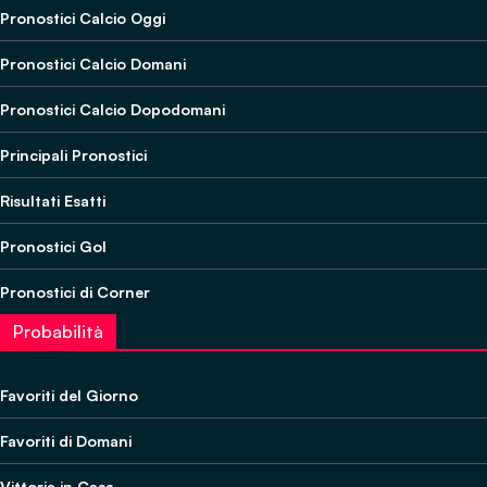
Pronostici Calcio Oggi
Pronostici Calcio Domani
Pronostici Calcio Dopodomani
Principali Pronostici
Risultati Esatti
Pronostici Gol
Pronostici di Corner
Probabilità
Favoriti del Giorno
Favoriti di Domani
Vittoria in Casa