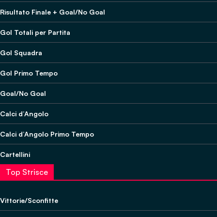
Risultato Finale + Goal/No Goal
Gol Totali per Partita
Gol Squadra
Gol Primo Tempo
Goal/No Goal
Calci d’Angolo
Calci d’Angolo Primo Tempo
Cartellini
Top Strisce
Vittorie/Sconfitte