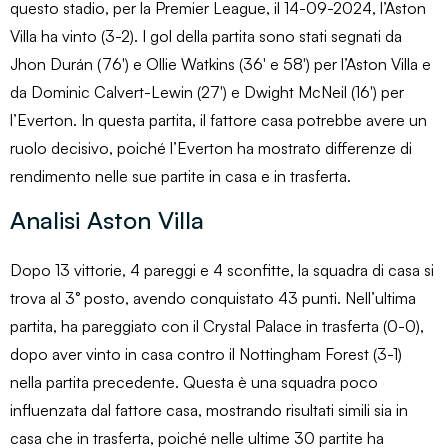
questo stadio, per la Premier League, il 14-09-2024, l’Aston
Villa ha vinto (3-2). I gol della partita sono stati segnati da
Jhon Durán (76′) e Ollie Watkins (36′ e 58′) per l’Aston Villa e
da Dominic Calvert-Lewin (27′) e Dwight McNeil (16′) per
l’Everton. In questa partita, il fattore casa potrebbe avere un
ruolo decisivo, poiché l’Everton ha mostrato differenze di
rendimento nelle sue partite in casa e in trasferta.
Analisi Aston Villa
Dopo 13 vittorie, 4 pareggi e 4 sconfitte, la squadra di casa si
trova al 3° posto, avendo conquistato 43 punti. Nell’ultima
partita, ha pareggiato con il Crystal Palace in trasferta (0-0),
dopo aver vinto in casa contro il Nottingham Forest (3-1)
nella partita precedente. Questa è una squadra poco
influenzata dal fattore casa, mostrando risultati simili sia in
casa che in trasferta, poiché nelle ultime 30 partite ha