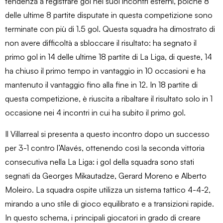
tendenza a registrare gol nei suoi incontri esterni, poiché 8
delle ultime 8 partite disputate in questa competizione sono
terminate con più di 1.5 gol. Questa squadra ha dimostrato di
non avere difficoltà a sbloccare il risultato: ha segnato il
primo gol in 14 delle ultime 18 partite di La Liga, di queste, 14
ha chiuso il primo tempo in vantaggio in 10 occasioni e ha
mantenuto il vantaggio fino alla fine in 12. In 18 partite di
questa competizione, è riuscita a ribaltare il risultato solo in 1
occasione nei 4 incontri in cui ha subito il primo gol.
Il Villarreal si presenta a questo incontro dopo un successo
per 3-1 contro l’Alavés, ottenendo così la seconda vittoria
consecutiva nella La Liga: i gol della squadra sono stati
segnati da Georges Mikautadze, Gerard Moreno e Alberto
Moleiro. La squadra ospite utilizza un sistema tattico 4-4-2,
mirando a uno stile di gioco equilibrato e a transizioni rapide.
In questo schema, i principali giocatori in grado di creare