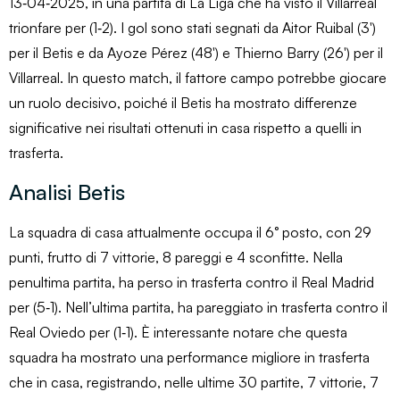
13‑04‑2025, in una partita di La Liga che ha visto il Villarreal
trionfare per (1‑2). I gol sono stati segnati da Aitor Ruibal (3′)
per il Betis e da Ayoze Pérez (48′) e Thierno Barry (26′) per il
Villarreal. In questo match, il fattore campo potrebbe giocare
un ruolo decisivo, poiché il Betis ha mostrato differenze
significative nei risultati ottenuti in casa rispetto a quelli in
trasferta.
Analisi Betis
La squadra di casa attualmente occupa il 6° posto, con 29
punti, frutto di 7 vittorie, 8 pareggi e 4 sconfitte. Nella
penultima partita, ha perso in trasferta contro il Real Madrid
per (5‑1). Nell’ultima partita, ha pareggiato in trasferta contro il
Real Oviedo per (1‑1). È interessante notare che questa
squadra ha mostrato una performance migliore in trasferta
che in casa, registrando, nelle ultime 30 partite, 7 vittorie, 7