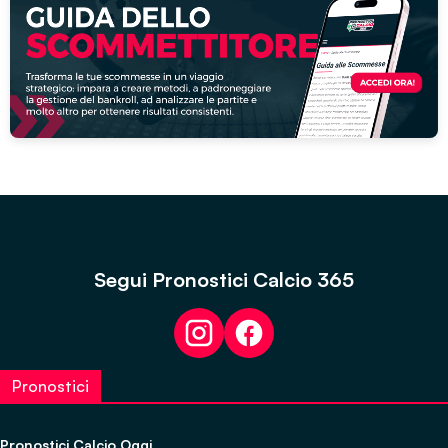
Segui Pronostici Calcio 365
Pronostici
Pronostici Calcio Oggi