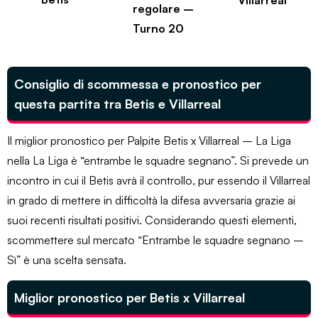
regolare –
Turno 20
Consiglio di scommessa e pronostico per
questa partita tra Betis e Villarreal
Il miglior pronostico per
Palpite Betis x Villarreal – La Liga
nella La Liga è “entrambe le squadre segnano”. Si prevede un
incontro in cui il Betis avrà il controllo, pur essendo il Villarreal
in grado di mettere in difficoltà la difesa avversaria grazie ai
suoi recenti risultati positivi. Considerando questi elementi,
scommettere sul mercato “Entrambe le squadre segnano –
Sì” è una scelta sensata.
Miglior pronostico per Betis x Villarreal