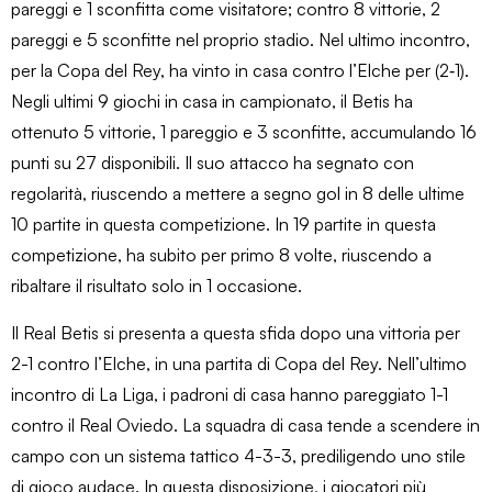
pareggi e 1 sconfitta come visitatore; contro 8 vittorie, 2
pareggi e 5 sconfitte nel proprio stadio. Nel ultimo incontro,
per la Copa del Rey, ha vinto in casa contro l’Elche per (2‑1).
Negli ultimi 9 giochi in casa in campionato, il Betis ha
ottenuto 5 vittorie, 1 pareggio e 3 sconfitte, accumulando 16
punti su 27 disponibili. Il suo attacco ha segnato con
regolarità, riuscendo a mettere a segno gol in 8 delle ultime
10 partite in questa competizione. In 19 partite in questa
competizione, ha subito per primo 8 volte, riuscendo a
ribaltare il risultato solo in 1 occasione.
Il Real Betis si presenta a questa sfida dopo una vittoria per
2-1 contro l’Elche, in una partita di Copa del Rey. Nell’ultimo
incontro di La Liga, i padroni di casa hanno pareggiato 1-1
contro il Real Oviedo. La squadra di casa tende a scendere in
campo con un sistema tattico 4-3-3, prediligendo uno stile
di gioco audace. In questa disposizione, i giocatori più