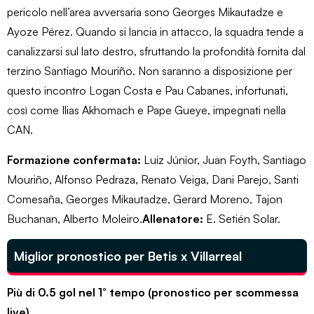
pericolo nell’area avversaria sono Georges Mikautadze e
Ayoze Pérez. Quando si lancia in attacco, la squadra tende a
canalizzarsi sul lato destro, sfruttando la profondità fornita dal
terzino Santiago Mouriño. Non saranno a disposizione per
questo incontro Logan Costa e Pau Cabanes, infortunati,
così come Ilias Akhomach e Pape Gueye, impegnati nella
CAN.
Formazione confermata:
Luiz Júnior, Juan Foyth, Santiago
Mouriño, Alfonso Pedraza, Renato Veiga, Dani Parejo, Santi
Comesaña, Georges Mikautadze, Gerard Moreno, Tajon
Buchanan, Alberto Moleiro.
Allenatore:
E. Setién Solar.
Miglior pronostico per Betis x Villarreal
Più di 0.5 gol nel 1° tempo (pronostico per scommessa
live)