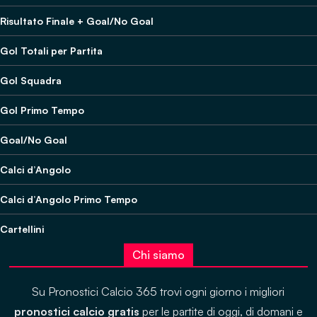
Risultato Finale + Goal/No Goal
Gol Totali per Partita
Gol Squadra
Gol Primo Tempo
Goal/No Goal
Calci d’Angolo
Calci d’Angolo Primo Tempo
Cartellini
Chi siamo
Su Pronostici Calcio 365 trovi ogni giorno i migliori
pronostici calcio gratis
per le partite di oggi, di domani e