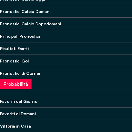
Pronostici Calcio Domani
Pronostici Calcio Dopodomani
Principali Pronostici
Risultati Esatti
Pronostici Gol
Pronostici di Corner
Probabilità
Favoriti del Giorno
Favoriti di Domani
Vittoria in Casa