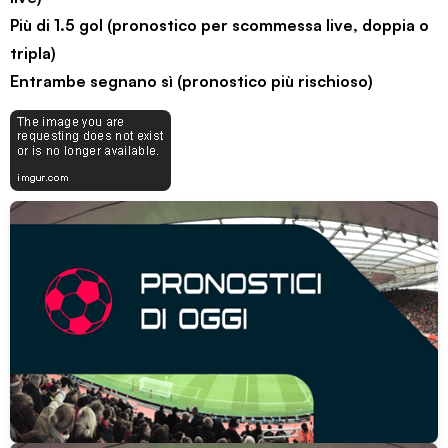
Più di 1.5 gol (pronostico per scommessa live, doppia o
tripla)
Entrambe segnano sì (pronostico più rischioso)