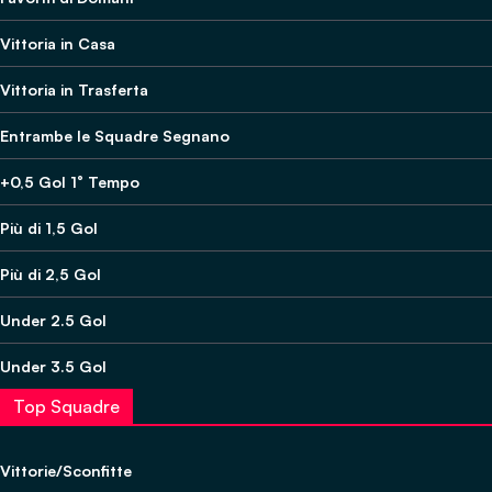
Vittoria in Casa
Vittoria in Trasferta
Entrambe le Squadre Segnano
+0,5 Gol 1° Tempo
Più di 1,5 Gol
Più di 2,5 Gol
Under 2.5 Gol
Under 3.5 Gol
Top Squadre
Vittorie/Sconfitte