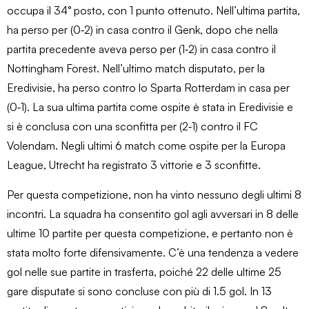
occupa il 34° posto, con 1 punto ottenuto. Nell’ultima partita,
ha perso per (0‑2) in casa contro il Genk, dopo che nella
partita precedente aveva perso per (1‑2) in casa contro il
Nottingham Forest. Nell’ultimo match disputato, per la
Eredivisie, ha perso contro lo Sparta Rotterdam in casa per
(0‑1). La sua ultima partita come ospite è stata in Eredivisie e
si è conclusa con una sconfitta per (2‑1) contro il FC
Volendam. Negli ultimi 6 match come ospite per la Europa
League, Utrecht ha registrato 3 vittorie e 3 sconfitte.
Per questa competizione, non ha vinto nessuno degli ultimi 8
incontri. La squadra ha consentito gol agli avversari in 8 delle
ultime 10 partite per questa competizione, e pertanto non è
stata molto forte difensivamente. C’è una tendenza a vedere
gol nelle sue partite in trasferta, poiché 22 delle ultime 25
gare disputate si sono concluse con più di 1.5 gol. In 13