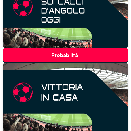
Probabilità