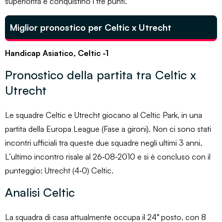
superiorità e conquistino i tre punti.
Miglior pronostico per Celtic x Utrecht
Handicap Asiatico, Celtic -1
Pronostico della partita tra Celtic x
Utrecht
Le squadre Celtic e Utrecht giocano al Celtic Park, in una
partita della Europa League (Fase a gironi). Non ci sono stati
incontri ufficiali tra queste due squadre negli ultimi 3 anni.
L’ultimo incontro risale al 26‑08‑2010 e si è concluso con il
punteggio: Utrecht (4‑0) Celtic.
Analisi Celtic
La squadra di casa attualmente occupa il 24° posto, con 8