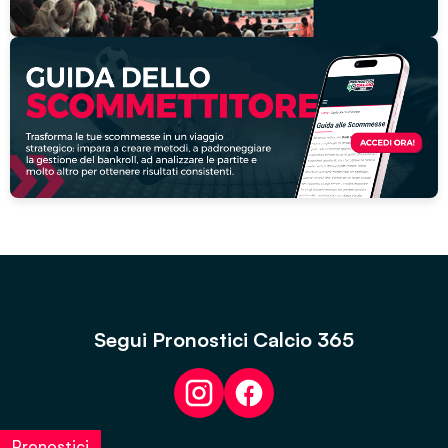
Segui Pronostici Calcio 365
Pronostici