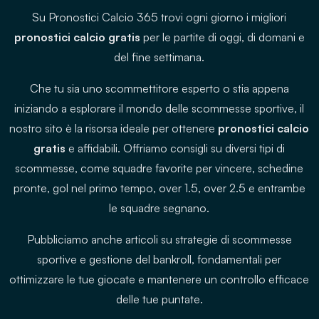
Su Pronostici Calcio 365 trovi ogni giorno i migliori
pronostici calcio gratis
per le partite di oggi, di domani e
del fine settimana.
Che tu sia uno scommettitore esperto o stia appena
iniziando a esplorare il mondo delle scommesse sportive, il
nostro sito è la risorsa ideale per ottenere
pronostici calcio
gratis
e affidabili. Offriamo consigli su diversi tipi di
scommesse, come squadre favorite per vincere, schedine
pronte, gol nel primo tempo, over 1.5, over 2.5 e entrambe
le squadre segnano.
Pubbliciamo anche articoli su strategie di scommesse
sportive e gestione del bankroll, fondamentali per
ottimizzare le tue giocate e mantenere un controllo efficace
delle tue puntate.