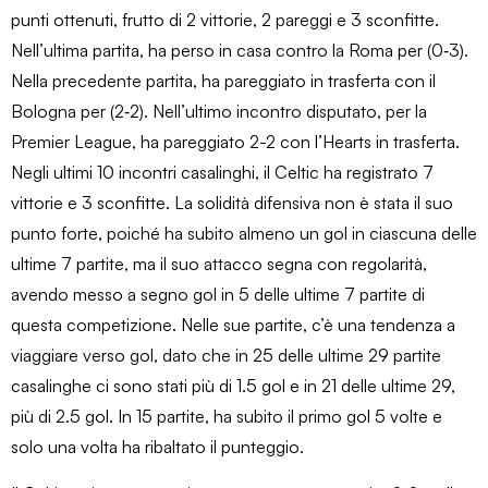
punti ottenuti, frutto di 2 vittorie, 2 pareggi e 3 sconfitte.
Nell’ultima partita, ha perso in casa contro la Roma per (0‑3).
Nella precedente partita, ha pareggiato in trasferta con il
Bologna per (2‑2). Nell’ultimo incontro disputato, per la
Premier League, ha pareggiato 2-2 con l’Hearts in trasferta.
Negli ultimi 10 incontri casalinghi, il Celtic ha registrato 7
vittorie e 3 sconfitte. La solidità difensiva non è stata il suo
punto forte, poiché ha subito almeno un gol in ciascuna delle
ultime 7 partite, ma il suo attacco segna con regolarità,
avendo messo a segno gol in 5 delle ultime 7 partite di
questa competizione. Nelle sue partite, c’è una tendenza a
viaggiare verso gol, dato che in 25 delle ultime 29 partite
casalinghe ci sono stati più di 1.5 gol e in 21 delle ultime 29,
più di 2.5 gol. In 15 partite, ha subito il primo gol 5 volte e
solo una volta ha ribaltato il punteggio.