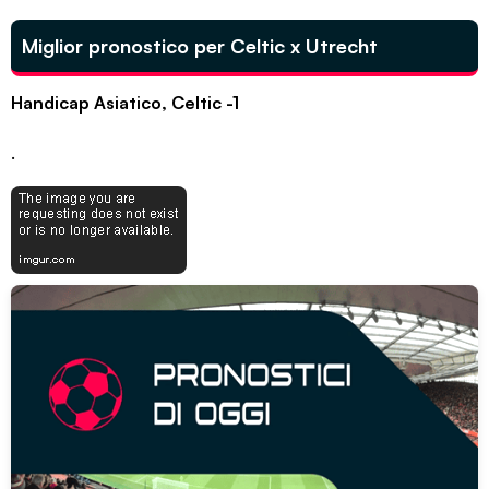
Miglior pronostico per Celtic x Utrecht
Handicap Asiatico, Celtic -1
.