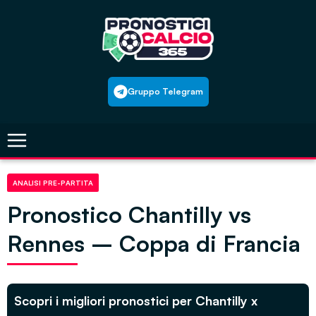
Skip
to
content
Gruppo Telegram
ANALISI PRE-PARTITA
Pronostico Chantilly vs
Rennes – Coppa di Francia
Scopri i migliori pronostici per Chantilly x