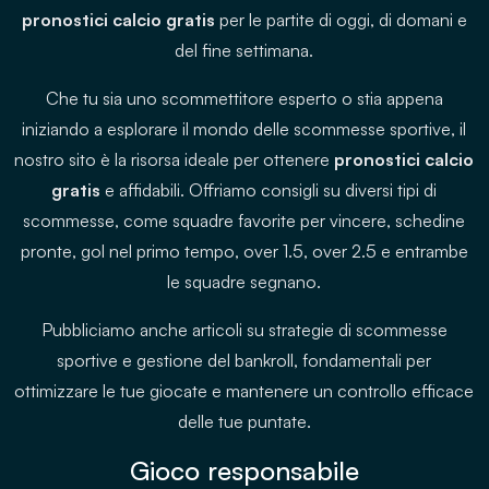
pronostici calcio gratis
per le partite di oggi, di domani e
del fine settimana.
Che tu sia uno scommettitore esperto o stia appena
iniziando a esplorare il mondo delle scommesse sportive, il
nostro sito è la risorsa ideale per ottenere
pronostici calcio
gratis
e affidabili. Offriamo consigli su diversi tipi di
scommesse, come squadre favorite per vincere, schedine
pronte, gol nel primo tempo, over 1.5, over 2.5 e entrambe
le squadre segnano.
Pubbliciamo anche articoli su strategie di scommesse
sportive e gestione del bankroll, fondamentali per
ottimizzare le tue giocate e mantenere un controllo efficace
delle tue puntate.
Gioco responsabile