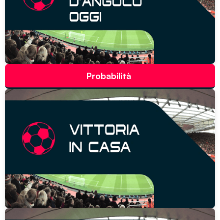
Probabilità