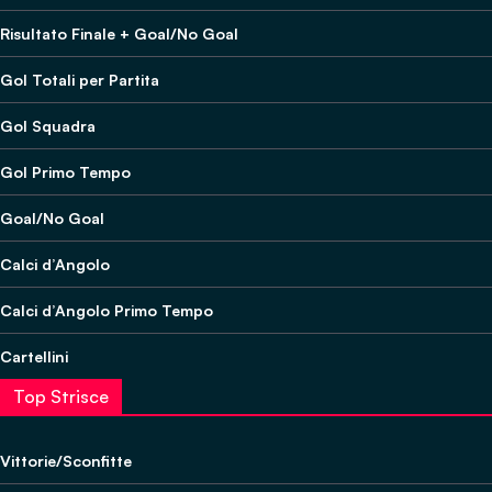
Risultato Finale + Goal/No Goal
Gol Totali per Partita
Gol Squadra
Gol Primo Tempo
Goal/No Goal
Calci d’Angolo
Calci d’Angolo Primo Tempo
Cartellini
Top Strisce
Vittorie/Sconfitte