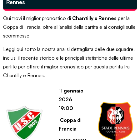
Rennes
Qui trovi il miglior pronostico di
Chantilly x Rennes
per la
Coppa di Francia, oltre all’analisi della partita e ai consigli sulle
scommesse.
Leggi qui sotto la nostra analisi dettagliata delle due squadre,
inclusi il recente storico e le principali statistiche delle ultime
partite per offrire il miglior pronostico per questa partita tra
Chantilly e Rennes.
11 gennaio
2026 –
19
:00
Coppa di
Francia