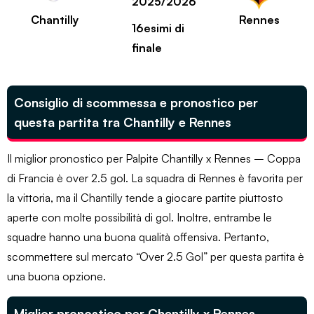
2025/2026
Chantilly
Rennes
16esimi di
finale
Consiglio di scommessa e pronostico per
questa partita tra Chantilly e Rennes
Il miglior pronostico per
Palpite Chantilly x Rennes – Coppa
di Francia è over 2.5 gol. La squadra di Rennes è favorita per
la vittoria, ma il Chantilly tende a giocare partite piuttosto
aperte con molte possibilità di gol. Inoltre, entrambe le
squadre hanno una buona qualità offensiva. Pertanto,
scommettere sul mercato “Over 2.5 Gol” per questa partita è
una buona opzione.
Miglior pronostico per Chantilly x Rennes