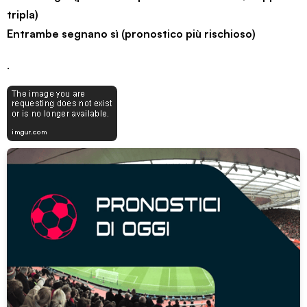
tripla)
Entrambe segnano sì (pronostico più rischioso)
.