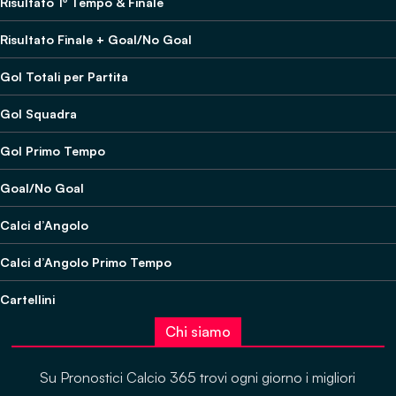
Risultato 1º Tempo & Finale
Risultato Finale + Goal/No Goal
Gol Totali per Partita
Gol Squadra
Gol Primo Tempo
Goal/No Goal
Calci d’Angolo
Calci d’Angolo Primo Tempo
Cartellini
Chi siamo
Su Pronostici Calcio 365 trovi ogni giorno i migliori