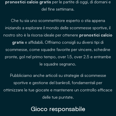
pronostici calcio gratis
per le partite di oggi, di domani e
del fine settimana.
Che tu sia uno scommettitore esperto o stia appena
iniziando a esplorare il mondo delle scommesse sportive, il
nostro sito è la risorsa ideale per ottenere
pronostici calcio
gratis
e affidabili. Offriamo consigli su diversi tipi di
scommesse, come squadre favorite per vincere, schedine
pronte, gol nel primo tempo, over 1.5, over 2.5 e entrambe
le squadre segnano.
Pubbliciamo anche articoli su strategie di scommesse
sportive e gestione del bankroll, fondamentali per
ottimizzare le tue giocate e mantenere un controllo efficace
delle tue puntate.
Gioco responsabile