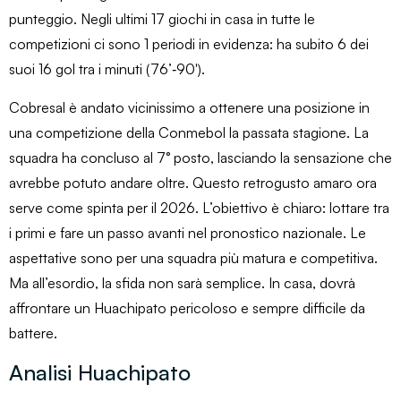
punteggio. Negli ultimi 17 giochi in casa in tutte le
competizioni ci sono 1 periodi in evidenza: ha subito 6 dei
suoi 16 gol tra i minuti (76’‑90′).
Cobresal è andato vicinissimo a ottenere una posizione in
una competizione della Conmebol la passata stagione. La
squadra ha concluso al 7° posto, lasciando la sensazione che
avrebbe potuto andare oltre. Questo retrogusto amaro ora
serve come spinta per il 2026. L’obiettivo è chiaro: lottare tra
i primi e fare un passo avanti nel pronostico nazionale. Le
aspettative sono per una squadra più matura e competitiva.
Ma all’esordio, la sfida non sarà semplice. In casa, dovrà
affrontare un Huachipato pericoloso e sempre difficile da
battere.
Analisi Huachipato