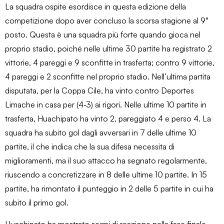
La squadra ospite esordisce in questa edizione della
competizione dopo aver concluso la scorsa stagione al 9°
posto. Questa è una squadra più forte quando gioca nel
proprio stadio, poiché nelle ultime 30 partite ha registrato 2
vittorie, 4 pareggi e 9 sconfitte in trasferta; contro 9 vittorie,
4 pareggi e 2 sconfitte nel proprio stadio. Nell’ultima partita
disputata, per la Coppa Cile, ha vinto contro Deportes
Limache in casa per (4‑3) ai rigori. Nelle ultime 10 partite in
trasferta, Huachipato ha vinto 2, pareggiato 4 e perso 4. La
squadra ha subito gol dagli avversari in 7 delle ultime 10
partite, il che indica che la sua difesa necessita di
miglioramenti, ma il suo attacco ha segnato regolarmente,
riuscendo a concretizzare in 8 delle ultime 10 partite. In 15
partite, ha rimontato il punteggio in 2 delle 5 partite in cui ha
subito il primo gol.
Huachipato ha mostrato segni di reazione nella fase finale