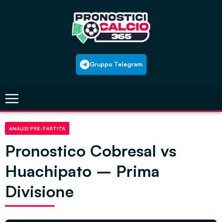
Skip
to
content
Gruppo Telegram
ANALISI PRE-PARTITA
Pronostico Cobresal vs
Huachipato – Prima
Divisione