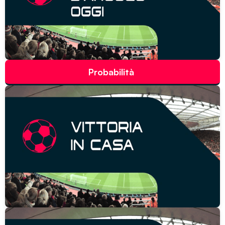
Probabilità