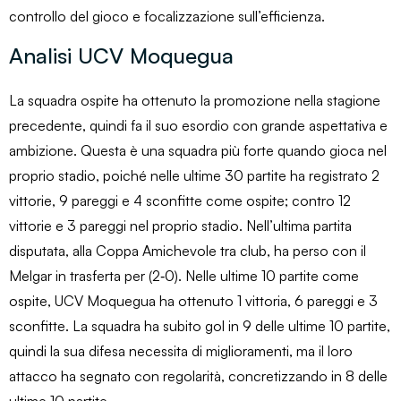
controllo del gioco e focalizzazione sull’efficienza.
Analisi UCV Moquegua
La squadra ospite ha ottenuto la promozione nella stagione
precedente, quindi fa il suo esordio con grande aspettativa e
ambizione. Questa è una squadra più forte quando gioca nel
proprio stadio, poiché nelle ultime 30 partite ha registrato 2
vittorie, 9 pareggi e 4 sconfitte come ospite; contro 12
vittorie e 3 pareggi nel proprio stadio. Nell’ultima partita
disputata, alla Coppa Amichevole tra club, ha perso con il
Melgar in trasferta per (2‑0). Nelle ultime 10 partite come
ospite, UCV Moquegua ha ottenuto 1 vittoria, 6 pareggi e 3
sconfitte. La squadra ha subito gol in 9 delle ultime 10 partite,
quindi la sua difesa necessita di miglioramenti, ma il loro
attacco ha segnato con regolarità, concretizzando in 8 delle
ultime 10 partite.