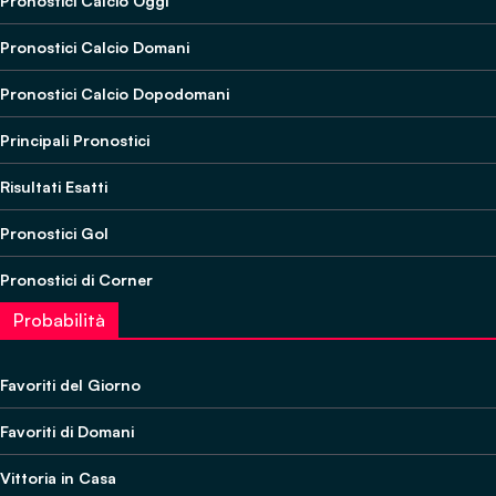
Pronostici Calcio Oggi
Pronostici Calcio Domani
Pronostici Calcio Dopodomani
Principali Pronostici
Risultati Esatti
Pronostici Gol
Pronostici di Corner
Probabilità
Favoriti del Giorno
Favoriti di Domani
Vittoria in Casa