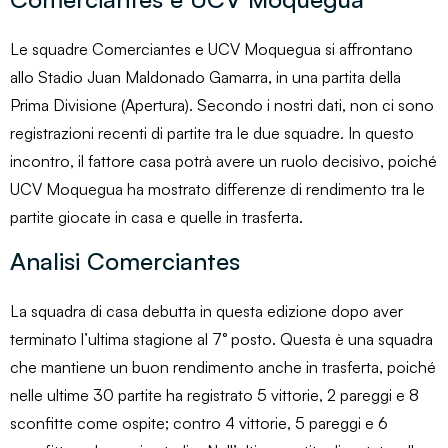
Le squadre Comerciantes e UCV Moquegua si affrontano
allo Stadio Juan Maldonado Gamarra, in una partita della
Prima Divisione (Apertura). Secondo i nostri dati, non ci sono
registrazioni recenti di partite tra le due squadre. In questo
incontro, il fattore casa potrà avere un ruolo decisivo, poiché
UCV Moquegua ha mostrato differenze di rendimento tra le
partite giocate in casa e quelle in trasferta.
Analisi Comerciantes
La squadra di casa debutta in questa edizione dopo aver
terminato l’ultima stagione al 7° posto. Questa è una squadra
che mantiene un buon rendimento anche in trasferta, poiché
nelle ultime 30 partite ha registrato 5 vittorie, 2 pareggi e 8
sconfitte come ospite; contro 4 vittorie, 5 pareggi e 6