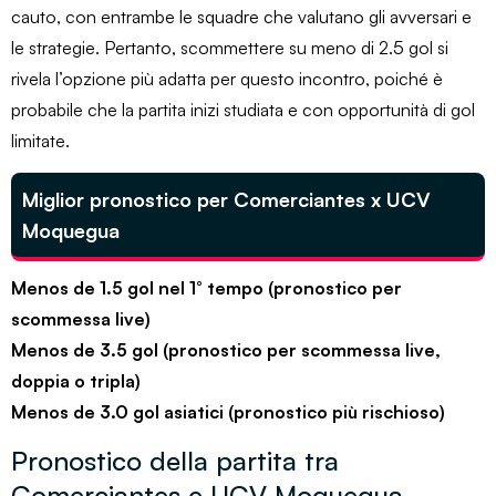
cauto, con entrambe le squadre che valutano gli avversari e
le strategie. Pertanto, scommettere su meno di 2.5 gol si
rivela l’opzione più adatta per questo incontro, poiché è
probabile che la partita inizi studiata e con opportunità di gol
limitate.
Miglior pronostico per Comerciantes x UCV
Moquegua
Menos de 1.5 gol nel 1° tempo (pronostico per
scommessa live)
Menos de 3.5 gol (pronostico per scommessa live,
doppia o tripla)
Menos de 3.0 gol asiatici (pronostico più rischioso)
Pronostico della partita tra
Comerciantes e UCV Moquegua