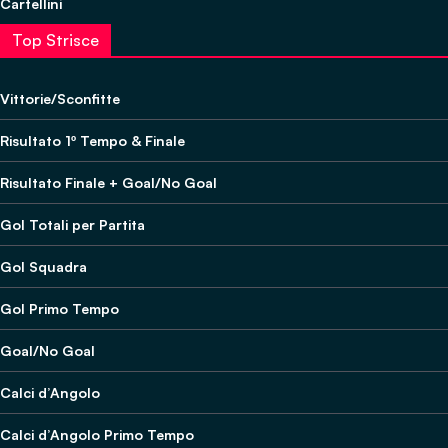
Cartellini
Top Strisce
Vittorie/Sconfitte
Risultato 1º Tempo & Finale
Risultato Finale + Goal/No Goal
Gol Totali per Partita
Gol Squadra
Gol Primo Tempo
Goal/No Goal
Calci d’Angolo
Calci d’Angolo Primo Tempo