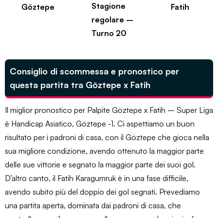
Stagione
Göztepe
Fatih
regolare –
Turno 20
Consiglio di scommessa e pronostico per
questa partita tra Göztepe x Fatih
Il miglior pronostico per
Palpite Göztepe x Fatih – Super Liga
è Handicap Asiatico, Göztepe -1. Ci aspettiamo un buon
risultato per i padroni di casa, con il Göztepe che gioca nella
sua migliore condizione, avendo ottenuto la maggior parte
delle sue vittorie e segnato la maggior parte dei suoi gol.
D’altro canto, il Fatih Karagumruk è in una fase difficile,
avendo subito più del doppio dei gol segnati. Prevediamo
una partita aperta, dominata dai padroni di casa, che