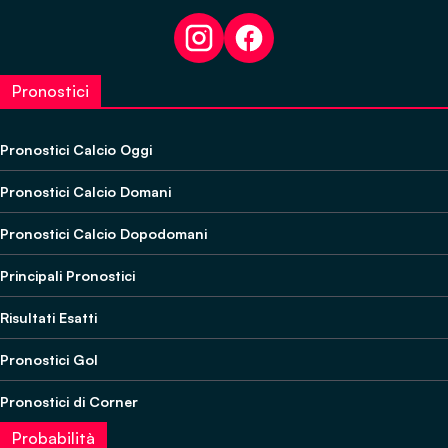
Pronostici
Pronostici Calcio Oggi
Pronostici Calcio Domani
Pronostici Calcio Dopodomani
Principali Pronostici
Risultati Esatti
Pronostici Gol
Pronostici di Corner
Probabilità