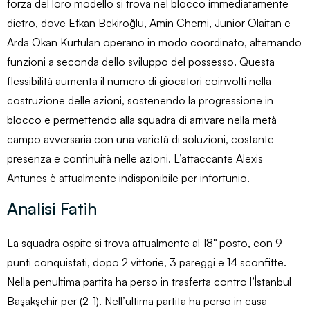
forza del loro modello si trova nel blocco immediatamente
dietro, dove Efkan Bekiroğlu, Amin Cherni, Junior Olaitan e
Arda Okan Kurtulan operano in modo coordinato, alternando
funzioni a seconda dello sviluppo del possesso. Questa
flessibilità aumenta il numero di giocatori coinvolti nella
costruzione delle azioni, sostenendo la progressione in
blocco e permettendo alla squadra di arrivare nella metà
campo avversaria con una varietà di soluzioni, costante
presenza e continuità nelle azioni. L’attaccante Alexis
Antunes è attualmente indisponibile per infortunio.
Analisi Fatih
La squadra ospite si trova attualmente al 18° posto, con 9
punti conquistati, dopo 2 vittorie, 3 pareggi e 14 sconfitte.
Nella penultima partita ha perso in trasferta contro l’İstanbul
Başakşehir per (2-1). Nell’ultima partita ha perso in casa