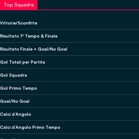
Top Squadre
Vittorie/Sconfitte
Risultato 1º Tempo & Finale
Risultato Finale + Goal/No Goal
Gol Totali per Partita
Gol Squadra
Gol Primo Tempo
Goal/No Goal
Calci d’Angolo
Calci d’Angolo Primo Tempo