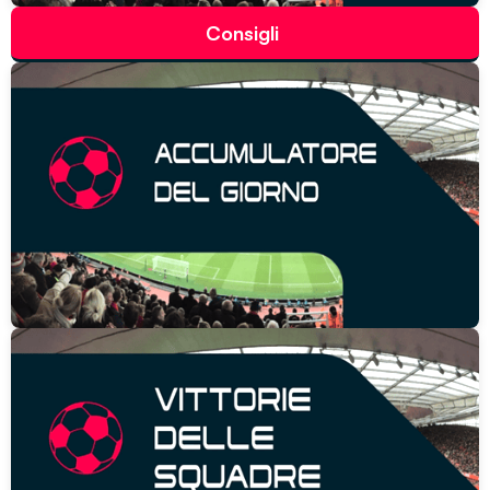
Consigli