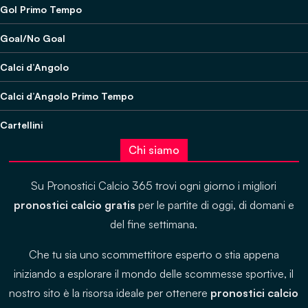
Gol Primo Tempo
Goal/No Goal
Calci d’Angolo
Calci d’Angolo Primo Tempo
Cartellini
Chi siamo
Su Pronostici Calcio 365 trovi ogni giorno i migliori
pronostici calcio gratis
per le partite di oggi, di domani e
del fine settimana.
Che tu sia uno scommettitore esperto o stia appena
iniziando a esplorare il mondo delle scommesse sportive, il
nostro sito è la risorsa ideale per ottenere
pronostici calcio