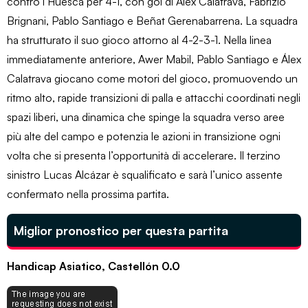
contro l’Huesca per 4-1, con gol di Álex Calatrava, Fabrizio
Brignani, Pablo Santiago e Beñat Gerenabarrena. La squadra
ha strutturato il suo gioco attorno al 4-2-3-1. Nella linea
immediatamente anteriore, Awer Mabil, Pablo Santiago e Álex
Calatrava giocano come motori del gioco, promuovendo un
ritmo alto, rapide transizioni di palla e attacchi coordinati negli
spazi liberi, una dinamica che spinge la squadra verso aree
più alte del campo e potenzia le azioni in transizione ogni
volta che si presenta l’opportunità di accelerare. Il terzino
sinistro Lucas Alcázar è squalificato e sarà l’unico assente
confermato nella prossima partita.
Miglior pronostico per questa partita
Handicap Asiatico, Castellón 0.0