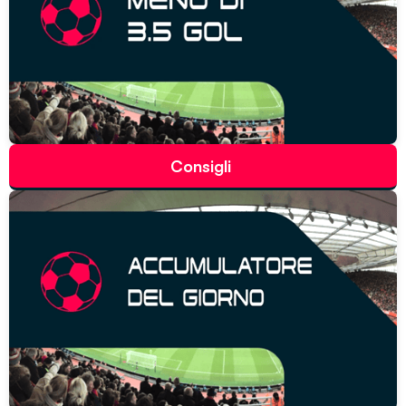
Consigli