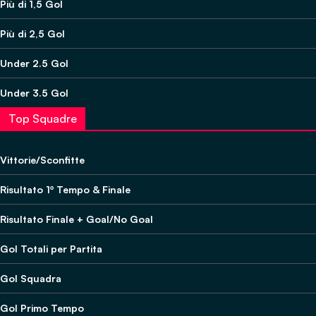
Più di 1,5 Gol
Più di 2,5 Gol
Under 2.5 Gol
Under 3.5 Gol
Top Squadre
Vittorie/Sconfitte
Risultato 1º Tempo & Finale
Risultato Finale + Goal/No Goal
Gol Totali per Partita
Gol Squadra
Gol Primo Tempo