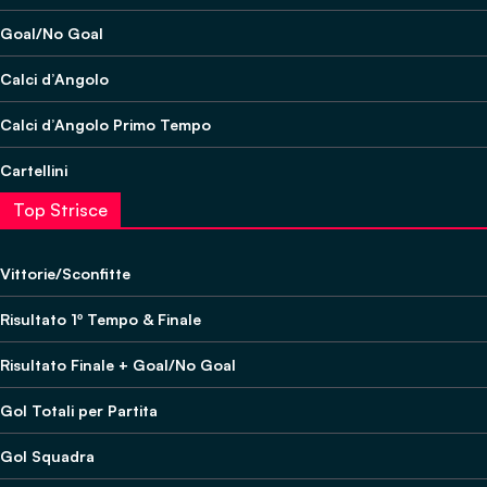
Goal/No Goal
Calci d’Angolo
Calci d’Angolo Primo Tempo
Cartellini
Top Strisce
Vittorie/Sconfitte
Risultato 1º Tempo & Finale
Risultato Finale + Goal/No Goal
Gol Totali per Partita
Gol Squadra