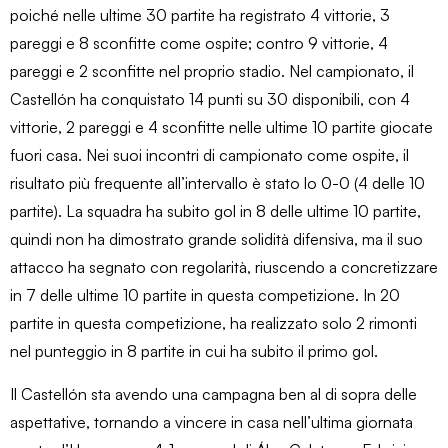
poiché nelle ultime 30 partite ha registrato 4 vittorie, 3
pareggi e 8 sconfitte come ospite; contro 9 vittorie, 4
pareggi e 2 sconfitte nel proprio stadio. Nel campionato, il
Castellón ha conquistato 14 punti su 30 disponibili, con 4
vittorie, 2 pareggi e 4 sconfitte nelle ultime 10 partite giocate
fuori casa. Nei suoi incontri di campionato come ospite, il
risultato più frequente all’intervallo è stato lo 0-0 (4 delle 10
partite). La squadra ha subito gol in 8 delle ultime 10 partite,
quindi non ha dimostrato grande solidità difensiva, ma il suo
attacco ha segnato con regolarità, riuscendo a concretizzare
in 7 delle ultime 10 partite in questa competizione. In 20
partite in questa competizione, ha realizzato solo 2 rimonti
nel punteggio in 8 partite in cui ha subito il primo gol.
Il Castellón sta avendo una campagna ben al di sopra delle
aspettative, tornando a vincere in casa nell’ultima giornata