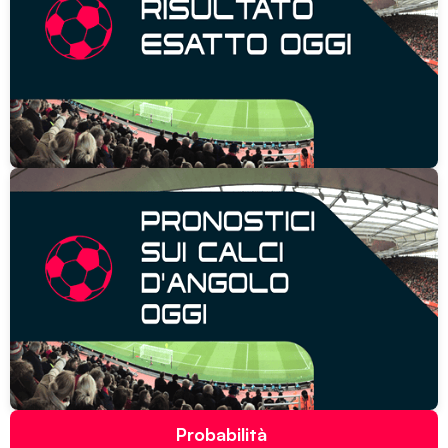
Probabilità