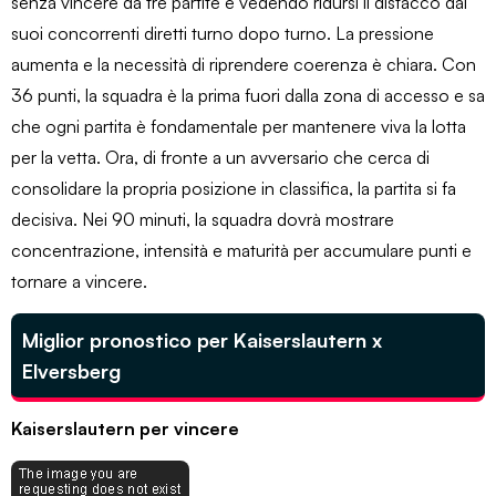
senza vincere da tre partite e vedendo ridursi il distacco dai
suoi concorrenti diretti turno dopo turno. La pressione
aumenta e la necessità di riprendere coerenza è chiara. Con
36 punti, la squadra è la prima fuori dalla zona di accesso e sa
che ogni partita è fondamentale per mantenere viva la lotta
per la vetta. Ora, di fronte a un avversario che cerca di
consolidare la propria posizione in classifica, la partita si fa
decisiva. Nei 90 minuti, la squadra dovrà mostrare
concentrazione, intensità e maturità per accumulare punti e
tornare a vincere.
Miglior pronostico per Kaiserslautern x
Elversberg
Kaiserslautern per vincere