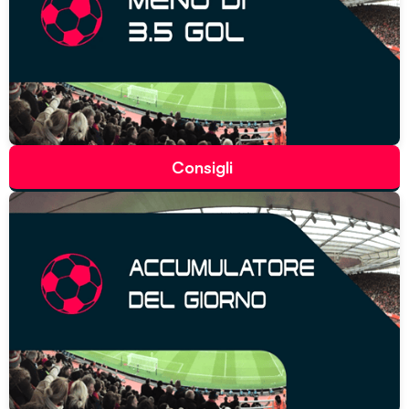
Consigli