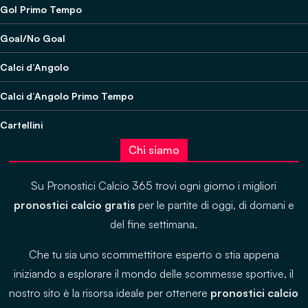
Gol Primo Tempo
Goal/No Goal
Calci d’Angolo
Calci d’Angolo Primo Tempo
Cartellini
Chi siamo
Su Pronostici Calcio 365 trovi ogni giorno i migliori
pronostici calcio gratis
per le partite di oggi, di domani e
del fine settimana.
Che tu sia uno scommettitore esperto o stia appena
iniziando a esplorare il mondo delle scommesse sportive, il
nostro sito è la risorsa ideale per ottenere
pronostici calcio