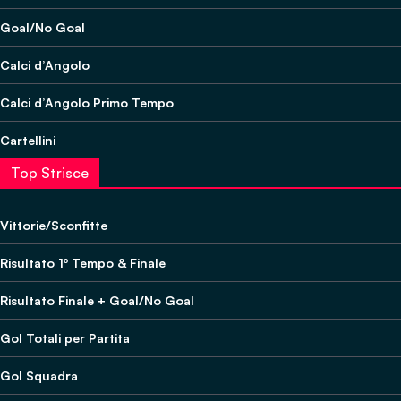
Goal/No Goal
Calci d’Angolo
Calci d’Angolo Primo Tempo
Cartellini
Top Strisce
Vittorie/Sconfitte
Risultato 1º Tempo & Finale
Risultato Finale + Goal/No Goal
Gol Totali per Partita
Gol Squadra