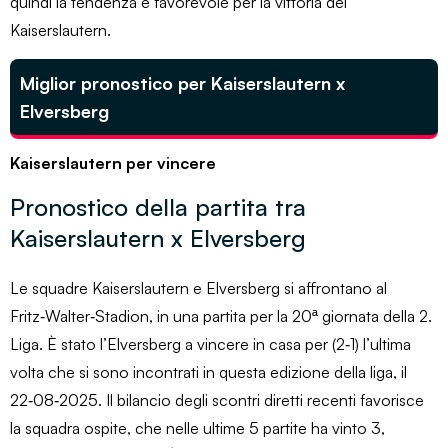
quindi la tendenza è favorevole per la vittoria del
Kaiserslautern.
Miglior pronostico per Kaiserslautern x
Elversberg
Kaiserslautern per vincere
Pronostico della partita tra
Kaiserslautern x Elversberg
Le squadre Kaiserslautern e Elversberg si affrontano al
Fritz‑Walter‑Stadion, in una partita per la 20ª giornata della 2.
Liga. È stato l’Elversberg a vincere in casa per (2‑1) l’ultima
volta che si sono incontrati in questa edizione della liga, il
22‑08‑2025. Il bilancio degli scontri diretti recenti favorisce
la squadra ospite, che nelle ultime 5 partite ha vinto 3,