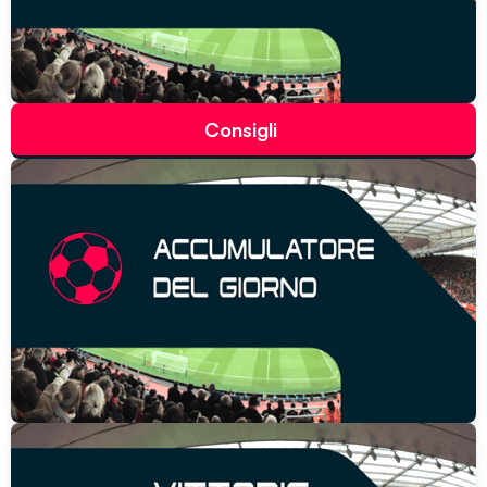
Consigli