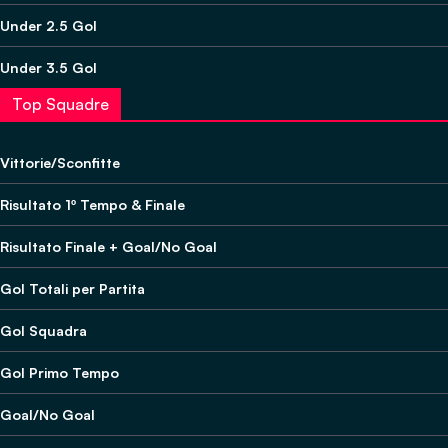
Under 2.5 Gol
Under 3.5 Gol
Top Squadre
Vittorie/Sconfitte
Risultato 1º Tempo & Finale
Risultato Finale + Goal/No Goal
Gol Totali per Partita
Gol Squadra
Gol Primo Tempo
Goal/No Goal