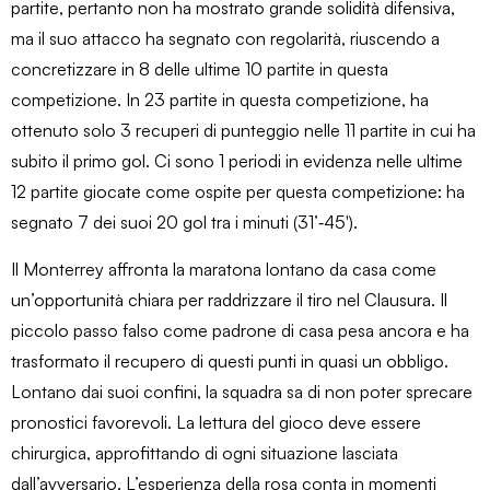
partite, pertanto non ha mostrato grande solidità difensiva,
ma il suo attacco ha segnato con regolarità, riuscendo a
concretizzare in 8 delle ultime 10 partite in questa
competizione. In 23 partite in questa competizione, ha
ottenuto solo 3 recuperi di punteggio nelle 11 partite in cui ha
subito il primo gol. Ci sono 1 periodi in evidenza nelle ultime
12 partite giocate come ospite per questa competizione: ha
segnato 7 dei suoi 20 gol tra i minuti (31’‑45′).
Il Monterrey affronta la maratona lontano da casa come
un’opportunità chiara per raddrizzare il tiro nel Clausura. Il
piccolo passo falso come padrone di casa pesa ancora e ha
trasformato il recupero di questi punti in quasi un obbligo.
Lontano dai suoi confini, la squadra sa di non poter sprecare
pronostici favorevoli. La lettura del gioco deve essere
chirurgica, approfittando di ogni situazione lasciata
dall’avversario. L’esperienza della rosa conta in momenti