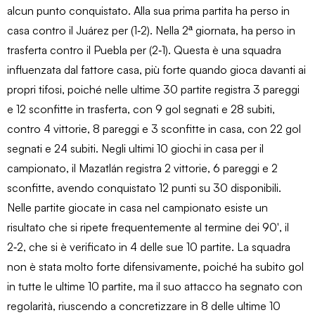
alcun punto conquistato. Alla sua prima partita ha perso in
casa contro il Juárez per (1‑2). Nella 2ª giornata, ha perso in
trasferta contro il Puebla per (2‑1). Questa è una squadra
influenzata dal fattore casa, più forte quando gioca davanti ai
propri tifosi, poiché nelle ultime 30 partite registra 3 pareggi
e 12 sconfitte in trasferta, con 9 gol segnati e 28 subiti,
contro 4 vittorie, 8 pareggi e 3 sconfitte in casa, con 22 gol
segnati e 24 subiti. Negli ultimi 10 giochi in casa per il
campionato, il Mazatlán registra 2 vittorie, 6 pareggi e 2
sconfitte, avendo conquistato 12 punti su 30 disponibili.
Nelle partite giocate in casa nel campionato esiste un
risultato che si ripete frequentemente al termine dei 90′, il
2‑2, che si è verificato in 4 delle sue 10 partite. La squadra
non è stata molto forte difensivamente, poiché ha subito gol
in tutte le ultime 10 partite, ma il suo attacco ha segnato con
regolarità, riuscendo a concretizzare in 8 delle ultime 10