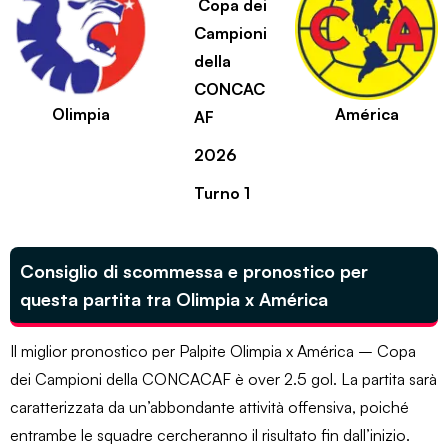
Copa dei
Campioni
della
CONCAC
Olimpia
América
AF
2026
Turno 1
Consiglio di scommessa e pronostico per
questa partita tra Olimpia x América
Il miglior pronostico per
Palpite Olimpia x América – Copa
dei Campioni della CONCACAF è over 2.5 gol. La partita sarà
caratterizzata da un’abbondante attività offensiva, poiché
entrambe le squadre cercheranno il risultato fin dall’inizio.