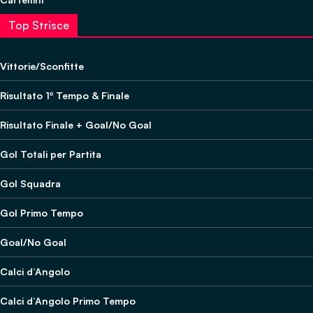
Top Strisce
Vittorie/Sconfitte
Risultato 1º Tempo & Finale
Risultato Finale + Goal/No Goal
Gol Totali per Partita
Gol Squadra
Gol Primo Tempo
Goal/No Goal
Calci d’Angolo
Calci d’Angolo Primo Tempo