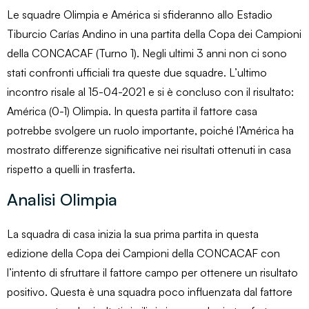
Le squadre Olimpia e América si sfideranno allo Estadio
Tiburcio Carías Andino in una partita della Copa dei Campioni
della CONCACAF (Turno 1). Negli ultimi 3 anni non ci sono
stati confronti ufficiali tra queste due squadre. L’ultimo
incontro risale al 15-04-2021 e si è concluso con il risultato:
América (0-1) Olimpia. In questa partita il fattore casa
potrebbe svolgere un ruolo importante, poiché l’América ha
mostrato differenze significative nei risultati ottenuti in casa
rispetto a quelli in trasferta.
Analisi Olimpia
La squadra di casa inizia la sua prima partita in questa
edizione della Copa dei Campioni della CONCACAF con
l’intento di sfruttare il fattore campo per ottenere un risultato
positivo. Questa è una squadra poco influenzata dal fattore