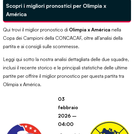
Scopri i migliori pronostici per Olimpia x
América
Qui trovi il miglior pronostico di
Olimpia x América
nella
Copa dei Campioni della CONCACAF, oltre all’analisi della
partita e ai consigli sulle scommesse.
Leggi qui sotto la nostra analisi dettagliata delle due squadre,
inclusi il recente storico e le principali statistiche delle ultime
partite per offrire il miglior pronostico per questa partita tra
Olimpia x América.
03
febbraio
2026 –
04
:00