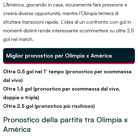
L’América, giocando in casa, sicuramente farà pressione e
creerà diverse opportunità, mentre l’Olimpia tenterà di
sfruttare transizioni rapide. L’idea di un confronto con gol in
momenti distinti rende interessante scommettere su oltre 2.5
gol nel match.
Miglior pronostico per Olimpia x América
Oltre 0.5 gol nel 1° tempo (pronostico per scommessa
dal vivo)
Oltre 1.5 gol (pronostico per scommessa dal vivo,
doppia o tripla)
Oltre 2.5 gol (pronostico più rischioso)
Pronostico della partita tra Olimpia x
América