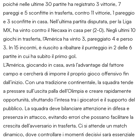
poiché nelle ultime 30 partite ha registrato 3 vittorie, 7
pareggi e 5 sconfitte in trasferta, contro 11 vittorie, 1 pareggio
e 3 sconfitte in casa. Nell’ultima partita disputata, per la Liga
MX, ha vinto contro il Necaxa in casa per (2-0). Negli ultimi 10
giochi in trasferta, l’América ha vinto 3, pareggiato 4 e perso
3. In 15 incontri, è riuscito a ribaltare il punteggio in 2 delle 6
partite in cui ha subito il primo gol.
L’América, giocando in casa, avrà l’advantage dal fattore
campo e cercherà di imporre il proprio gioco offensivo fin
dall’inizio. Con una tradizione continentale, la squadra tende
a pressare sull’uscita palla dell’Olimpia e creare rapidamente
opportunità, sfruttando l’intesa tra i giocatori e il supporto del
pubblico. La squadra deve bilanciare attenzione in difesa e
presenza in attacco, evitando errori che possano facilitare la
crescita dell’avversario in trasferta. Ci si attende un match
dinamico, dove controllare i momenti decisivi sarà essenziale