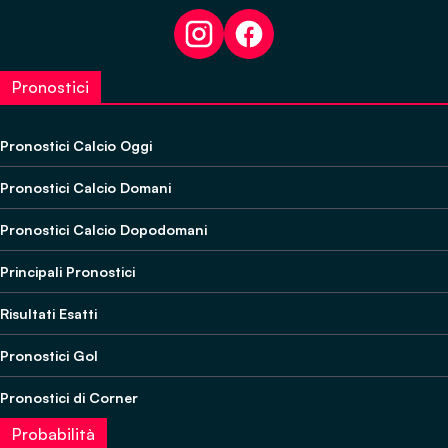
Pronostici
Pronostici Calcio Oggi
Pronostici Calcio Domani
Pronostici Calcio Dopodomani
Principali Pronostici
Risultati Esatti
Pronostici Gol
Pronostici di Corner
Probabilità