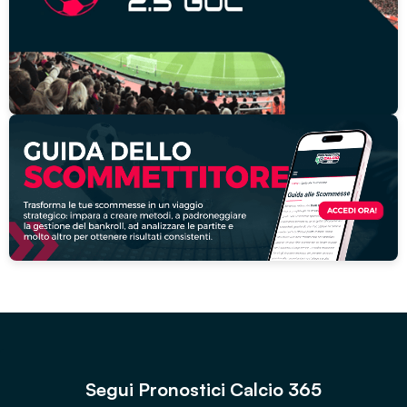
Segui Pronostici Calcio 365