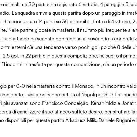
 nelle ultime 30 partite ha registrato 6 vittorie, 4 pareggi e 5 s
tadio. La squadra arriva a questa partita dopo un pareggio in trasfe
ha conquistato 14 punti su 30 disponibili, frutto di 4 vittorie, 2
. Nelle partite giocate in trasferta, il risultato più frequente alla
te. Il suo attacco ha segnato con regolarità, riuscendo a concretizz
ontri esterni c’è una tendenza verso pochi gol, poiché 8 delle ult
.5 gol. In 22 partite in questa competizione, ha subito il primo 
 11 incontri in trasferta per questa competizione, c’è un periodo c
io per 0-0 nella trasferta contro il Monaco, in un incontro valid
mpionato, i visitatori hanno battuto il Napoli per 3-0. La squadr
tori più avanzati sono Francisco Conceição, Kenan Yıldız e Jonat
ca di canalizzare il suo attacco sul lato destro, per sfruttare la
 disponibili per questa partita Arkadiusz Milik, Daniele Rugani e