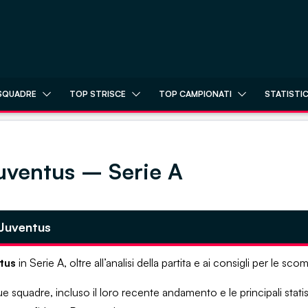
SQUADRE
TOP STRISCE
TOP CAMPIONATI
STATISTI
uventus – Serie A
 Juventus
tus
in Serie A, oltre all’analisi della partita e ai consigli per le sc
due squadre, incluso il loro recente andamento e le principali stati