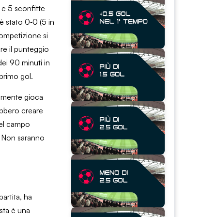
 e 5 sconfitte
 è stato 0‑0 (5 in
competizione si
re il punteggio
dei 90 minuti in
 primo gol.
itamente gioca
ebbero creare
del campo
. Non saranno
artita, ha
esta è una