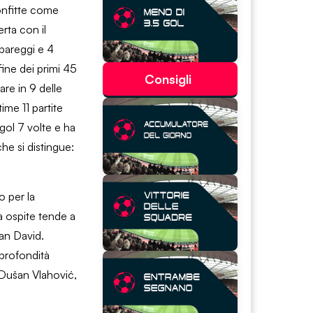
confitte come
rta con il
 pareggi e 4
 fine dei primi 45
Consigli
are in 9 delle
ime 11 partite
gol 7 volte e ha
he si distingue:
o per la
a ospite tende a
han David.
 profondità
 Dušan Vlahović,