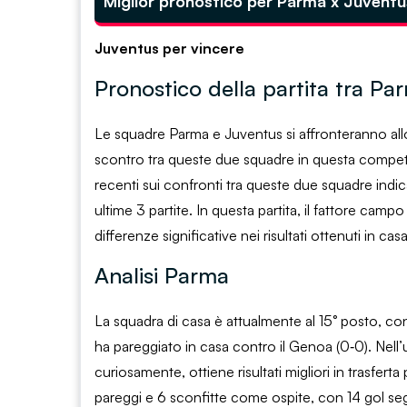
Miglior pronostico per Parma x Juventu
Juventus per vincere
Pronostico della partita tra Pa
Le squadre Parma e Juventus si affronteranno allo 
scontro tra queste due squadre in questa competiz
recenti sui confronti tra queste due squadre indica
ultime 3 partite. In questa partita, il fattore c
differenze significative nei risultati ottenuti in casa
Analisi Parma
La squadra di casa è attualmente al 15° posto, con 
ha pareggiato in casa contro il Genoa (0‑0). Nell’u
curiosamente, ottiene risultati migliori in trasferta
pareggi e 6 sconfitte come ospite, con 14 gol segnat