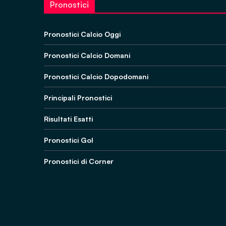
Pronostici
Pronostici Calcio Oggi
Pronostici Calcio Domani
Pronostici Calcio Dopodomani
Principali Pronostici
Risultati Esatti
Pronostici Gol
Pronostici di Corner