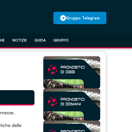
Gruppo Telegram
CHE
NOTIZIE
GUIDA
GRUPPO
ommesse.
stiche delle