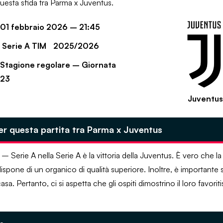
 questa sfida tra Parma x Juventus.
01 febbraio 2026 – 21
:45
Serie A TIM
2025/2026
Stagione regolare – Giornata
23
Juventus
er questa partita tra Parma x Juventus
 dispone di un organico di qualità superiore. Inoltre, è importante
casa. Pertanto, ci si aspetta che gli ospiti dimostrino il loro favor