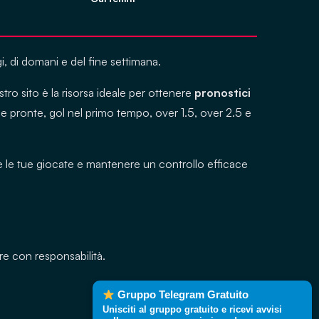
gi, di domani e del fine settimana.
ro sito è la risorsa ideale per ottenere
pronostici
ne pronte, gol nel primo tempo, over 1.5, over 2.5 e
e le tue giocate e mantenere un controllo efficace
re con responsabilità.
Gruppo Telegram Gratuito
Unisciti al gruppo gratuito e ricevi avvisi