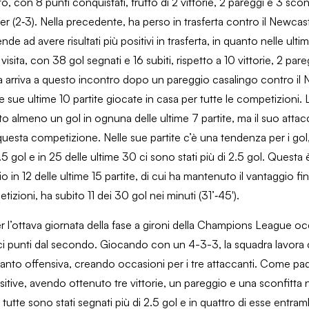
, con 8 punti conquistati, frutto di 2 vittorie, 2 pareggi e 3 sconf
per (2‑3). Nella precedente, ha perso in trasferta contro il Newcas
 ad avere risultati più positivi in trasferta, in quanto nelle ulti
visita, con 38 gol segnati e 16 subiti, rispetto a 10 vittorie, 2 par
ra arriva a questo incontro dopo un pareggio casalingo contro il
le sue ultime 10 partite giocate in casa per tutte le competizioni. L
to almeno un gol in ognuna delle ultime 7 partite, ma il suo atta
questa competizione. Nelle sue partite c’è una tendenza per i gol
 1.5 gol e in 25 delle ultime 30 ci sono stati più di 2.5 gol. Quest
n 12 delle ultime 15 partite, di cui ha mantenuto il vantaggio fino
tizioni, ha subito 11 dei 30 gol nei minuti (31’‑45′).
 l’ottava giornata della fase a gironi della Champions League o
ci punti dal secondo. Giocando con un 4-3-3, la squadra lavora 
uanto offensiva, creando occasioni per i tre attaccanti. Come pad
tive, avendo ottenuto tre vittorie, un pareggio e una sconfitta n
n tutte sono stati segnati più di 2.5 gol e in quattro di esse entra