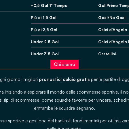
+0,5 Gol 1° Tempo
Gol Primo Tem
Più di 1,5 Gol
Goal/No Goal
Più di 2,5 Gol
Calci d’Angolo
Under 2.5 Gol
Calci d’Angolo
Under 3.5 Gol
Cartellini
Chi siamo
ni giorno i migliori
pronostici calcio gratis
per le partite di og
 iniziando a esplorare il mondo delle scommesse sportive, il nost
versi tipi di scommesse, come squadre favorite per vincere, schedi
entrambe le squadre segnano.
sse sportive e gestione del bankroll, fondamentali per ottimizzar
delle tue puntate.