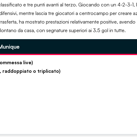
lassificato e tre punti avanti al terzo. Giocando con un 4-2-3-1, 
ifensivi, mentre lascia tre giocatori a centrocampo per creare az
rasferta, ha mostrato prestazioni relativamente positive, avendo
 lontano da casa, con segnature superiori ai 3.5 gol in tutte.
 Munique
scommessa live)
, raddoppiato o triplicato)