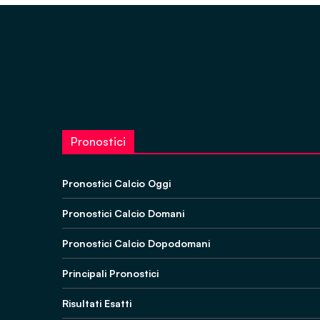
Pronostici
Pronostici Calcio Oggi
Pronostici Calcio Domani
Pronostici Calcio Dopodomani
Principali Pronostici
Risultati Esatti