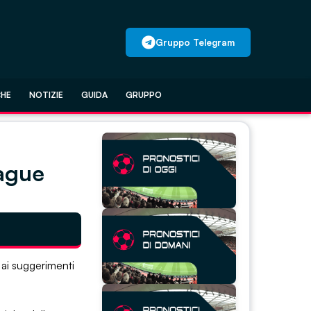
Gruppo Telegram
CHE
NOTIZIE
GUIDA
GRUPPO
ague
e ai suggerimenti