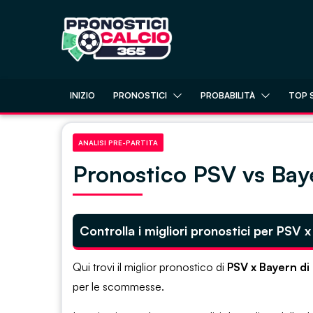
Skip
to
content
INIZIO
PRONOSTICI
PROBABILITÀ
TOP 
ANALISI PRE-PARTITA
Pronostico PSV vs Ba
Controlla i migliori pronostici per PSV 
Qui trovi il miglior pronostico di
PSV x Bayern di
per le scommesse.