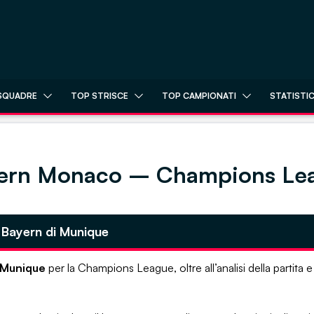
SQUADRE
TOP STRISCE
TOP CAMPIONATI
STATISTI
yern Monaco – Champions Le
x Bayern di Munique
 Munique
per la Champions League, oltre all’analisi della partita 