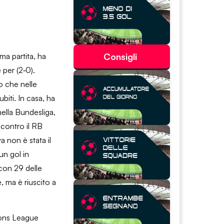
ima partita, ha
Consigli
 per (2‑0).
o che nelle
biti. In casa, ha
 nella Bundesliga,
 contro il RB
a non è stata il
un gol in
 con 29 delle
e, ma è riuscito a
ions League