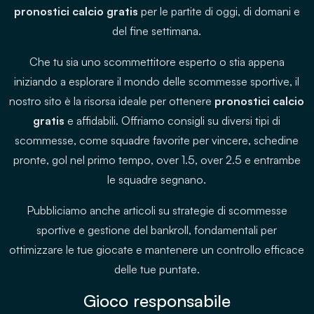
pronostici calcio gratis
per le partite di oggi, di domani e
del fine settimana.
Che tu sia uno scommettitore esperto o stia appena
iniziando a esplorare il mondo delle scommesse sportive, il
nostro sito è la risorsa ideale per ottenere
pronostici calcio
gratis
e affidabili. Offriamo consigli su diversi tipi di
scommesse, come squadre favorite per vincere, schedine
pronte, gol nel primo tempo, over 1.5, over 2.5 e entrambe
le squadre segnano.
Pubbliciamo anche articoli su strategie di scommesse
sportive e gestione del bankroll, fondamentali per
ottimizzare le tue giocate e mantenere un controllo efficace
delle tue puntate.
Gioco responsabile