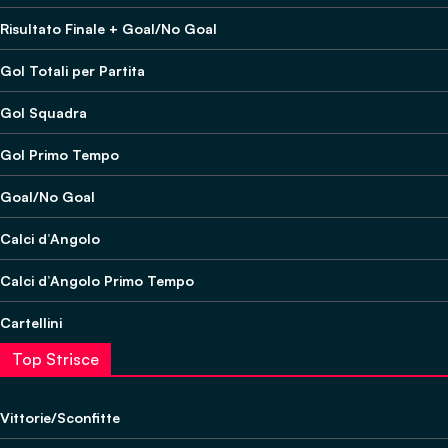
Risultato Finale + Goal/No Goal
Gol Totali per Partita
Gol Squadra
Gol Primo Tempo
Goal/No Goal
Calci d’Angolo
Calci d’Angolo Primo Tempo
Cartellini
Top Strisce
Vittorie/Sconfitte