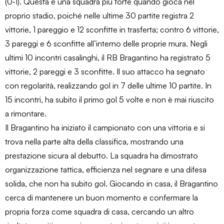
(0‑1). Questa è una squadra più forte quando gioca nel
proprio stadio, poiché nelle ultime 30 partite registra 2
vittorie, 1 pareggio e 12 sconfitte in trasferta; contro 6 vittorie,
3 pareggi e 6 sconfitte all’interno delle proprie mura. Negli
ultimi 10 incontri casalinghi, il RB Bragantino ha registrato 5
vittorie, 2 pareggi e 3 sconfitte. Il suo attacco ha segnato
con regolarità, realizzando gol in 7 delle ultime 10 partite. In
15 incontri, ha subito il primo gol 5 volte e non è mai riuscito
a rimontare.
Il Bragantino ha iniziato il campionato con una vittoria e si
trova nella parte alta della classifica, mostrando una
prestazione sicura al debutto. La squadra ha dimostrato
organizzazione tattica, efficienza nel segnare e una difesa
solida, che non ha subito gol. Giocando in casa, il Bragantino
cerca di mantenere un buon momento e confermare la
propria forza come squadra di casa, cercando un altro