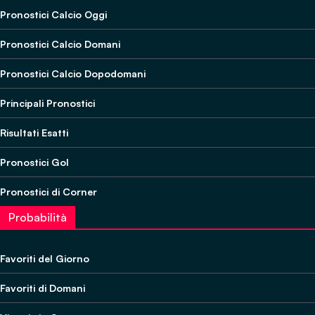
Pronostici Calcio Oggi
Pronostici Calcio Domani
Pronostici Calcio Dopodomani
Principali Pronostici
Risultati Esatti
Pronostici Gol
Pronostici di Corner
Probabilità
Favoriti del Giorno
Favoriti di Domani