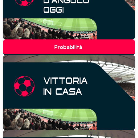
Probabilità