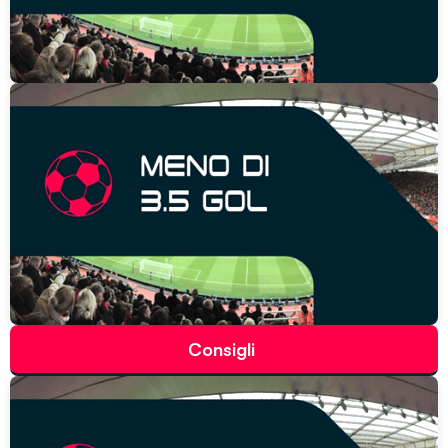
Consigli