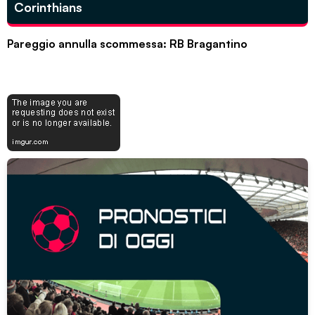
Corinthians
Pareggio annulla scommessa: RB Bragantino