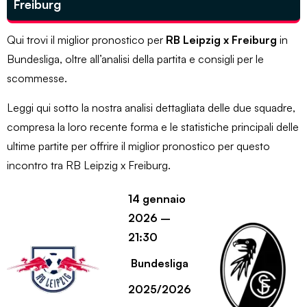
Freiburg
Qui trovi il miglior pronostico per
RB Leipzig x Freiburg
in
Bundesliga, oltre all’analisi della partita e consigli per le
scommesse.
Leggi qui sotto la nostra analisi dettagliata delle due squadre,
compresa la loro recente forma e le statistiche principali delle
ultime partite per offrire il miglior pronostico per questo
incontro tra RB Leipzig x Freiburg.
14 gennaio
2026 –
21
:30
Bundesliga
2025/2026