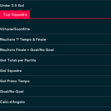
Under 3.5 Gol
Top Squadre
Vittorie/Sconfitte
Risultato 1º Tempo & Finale
Risultato Finale + Goal/No Goal
Gol Totali per Partita
Gol Squadra
Gol Primo Tempo
Goal/No Goal
Calci d’Angolo