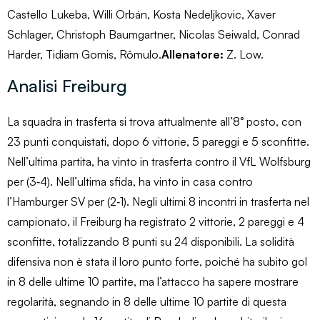
Castello Lukeba, Willi Orbán, Kosta Nedeljkovic, Xaver
Schlager, Christoph Baumgartner, Nicolas Seiwald, Conrad
Harder, Tidiam Gomis, Rômulo.
Allenatore:
Z. Low.
Analisi Freiburg
La squadra in trasferta si trova attualmente all’8° posto, con
23 punti conquistati, dopo 6 vittorie, 5 pareggi e 5 sconfitte.
Nell’ultima partita, ha vinto in trasferta contro il VfL Wolfsburg
per (3‑4). Nell’ultima sfida, ha vinto in casa contro
l’Hamburger SV per (2‑1). Negli ultimi 8 incontri in trasferta nel
campionato, il Freiburg ha registrato 2 vittorie, 2 pareggi e 4
sconfitte, totalizzando 8 punti su 24 disponibili. La solidità
difensiva non è stata il loro punto forte, poiché ha subito gol
in 8 delle ultime 10 partite, ma l’attacco ha sapere mostrare
regolarità, segnando in 8 delle ultime 10 partite di questa