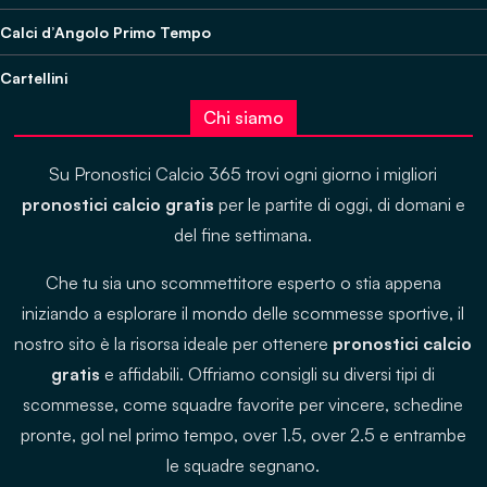
Calci d’Angolo Primo Tempo
Cartellini
Chi siamo
Su Pronostici Calcio 365 trovi ogni giorno i migliori
pronostici calcio gratis
per le partite di oggi, di domani e
del fine settimana.
Che tu sia uno scommettitore esperto o stia appena
iniziando a esplorare il mondo delle scommesse sportive, il
nostro sito è la risorsa ideale per ottenere
pronostici calcio
gratis
e affidabili. Offriamo consigli su diversi tipi di
scommesse, come squadre favorite per vincere, schedine
pronte, gol nel primo tempo, over 1.5, over 2.5 e entrambe
le squadre segnano.