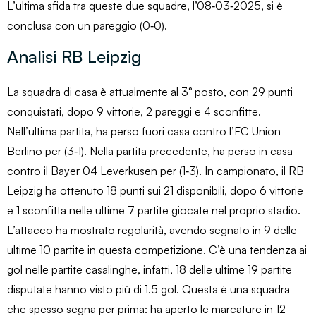
L’ultima sfida tra queste due squadre, l’08‑03‑2025, si è
conclusa con un pareggio (0‑0).
Analisi RB Leipzig
La squadra di casa è attualmente al 3° posto, con 29 punti
conquistati, dopo 9 vittorie, 2 pareggi e 4 sconfitte.
Nell’ultima partita, ha perso fuori casa contro l’FC Union
Berlino per (3‑1). Nella partita precedente, ha perso in casa
contro il Bayer 04 Leverkusen per (1‑3). In campionato, il RB
Leipzig ha ottenuto 18 punti sui 21 disponibili, dopo 6 vittorie
e 1 sconfitta nelle ultime 7 partite giocate nel proprio stadio.
L’attacco ha mostrato regolarità, avendo segnato in 9 delle
ultime 10 partite in questa competizione. C’è una tendenza ai
gol nelle partite casalinghe, infatti, 18 delle ultime 19 partite
disputate hanno visto più di 1.5 gol. Questa è una squadra
che spesso segna per prima: ha aperto le marcature in 12