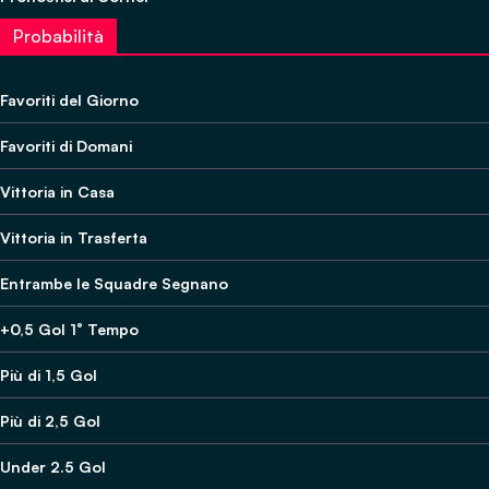
Probabilità
Favoriti del Giorno
Favoriti di Domani
Vittoria in Casa
Vittoria in Trasferta
Entrambe le Squadre Segnano
+0,5 Gol 1° Tempo
Più di 1,5 Gol
Più di 2,5 Gol
Under 2.5 Gol