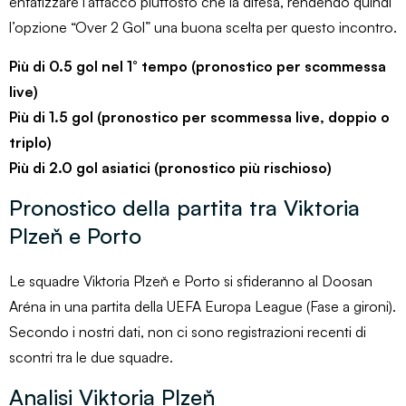
enfatizzare l’attacco piuttosto che la difesa, rendendo quindi
l’opzione “Over 2 Gol” una buona scelta per questo incontro.
Più di 0.5 gol nel 1° tempo (pronostico per scommessa
live)
Più di 1.5 gol (pronostico per scommessa live, doppio o
triplo)
Più di 2.0 gol asiatici (pronostico più rischioso)
Pronostico della partita tra Viktoria
Plzeň e Porto
Le squadre Viktoria Plzeň e Porto si sfideranno al Doosan
Aréna in una partita della UEFA Europa League (Fase a gironi).
Secondo i nostri dati, non ci sono registrazioni recenti di
scontri tra le due squadre.
Analisi Viktoria Plzeň