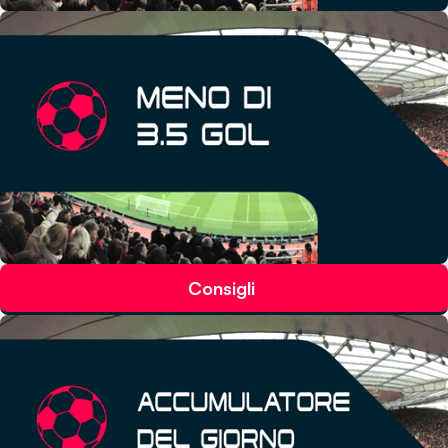
Consigli