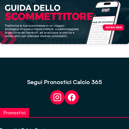
Segui Pronostici Calcio 365
Pronostici