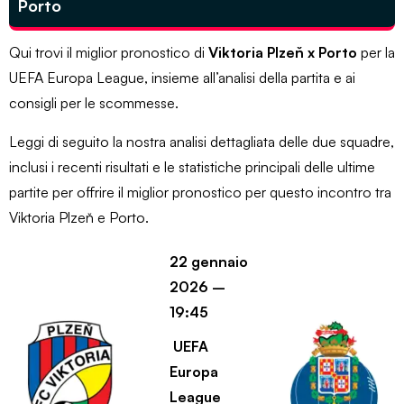
Porto
Qui trovi il miglior pronostico di
Viktoria Plzeň x Porto
per la
UEFA Europa League, insieme all’analisi della partita e ai
consigli per le scommesse.
Leggi di seguito la nostra analisi dettagliata delle due squadre,
inclusi i recenti risultati e le statistiche principali delle ultime
partite per offrire il miglior pronostico per questo incontro tra
Viktoria Plzeň e Porto.
22 gennaio
2026 –
19
:45
UEFA
Europa
League