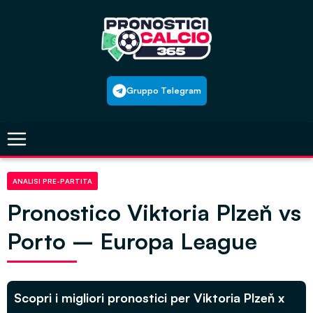
Skip
to
content
Gruppo Telegram
ANALISI PRE-PARTITA
Pronostico Viktoria Plzeň vs
Porto – Europa League
Scopri i migliori pronostici per Viktoria Plzeň x