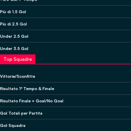
Più di 1,5 Gol
Più di 2,5 Gol
Under 2.5 Gol
Under 3.5 Gol
Top Squadre
Vittorie/Sconfitte
Risultato 1º Tempo & Finale
Risultato Finale + Goal/No Goal
Gol Totali per Partita
Gol Squadra