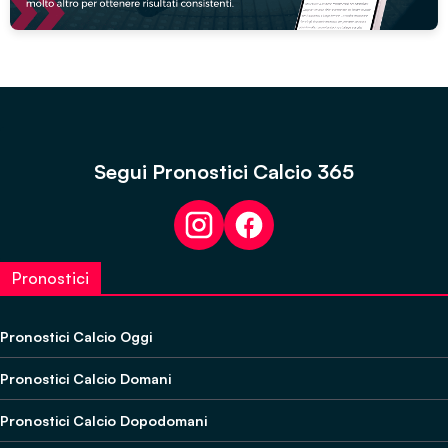
Segui Pronostici Calcio 365
Pronostici
Pronostici Calcio Oggi
Pronostici Calcio Domani
Pronostici Calcio Dopodomani