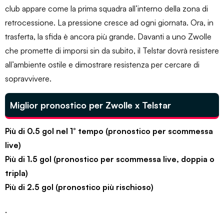
club appare come la prima squadra all’interno della zona di
retrocessione. La pressione cresce ad ogni giornata. Ora, in
trasferta, la sfida è ancora più grande. Davanti a uno Zwolle
che promette di imporsi sin da subito, il Telstar dovrà resistere
all’ambiente ostile e dimostrare resistenza per cercare di
sopravvivere.
Miglior pronostico per Zwolle x Telstar
Più di 0.5 gol nel 1° tempo (pronostico per scommessa
live)
Più di 1.5 gol (pronostico per scommessa live, doppia o
tripla)
Più di 2.5 gol (pronostico più rischioso)
.