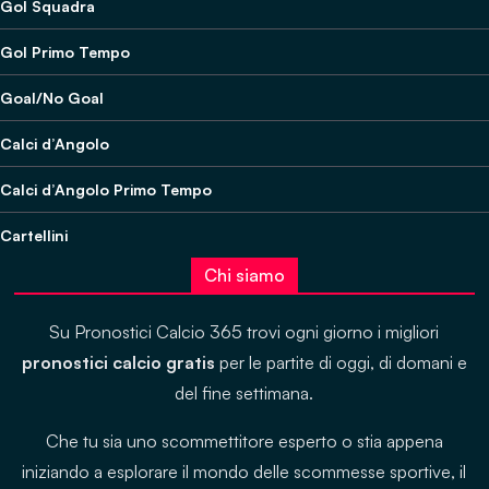
Gol Squadra
Gol Primo Tempo
Goal/No Goal
Calci d’Angolo
Calci d’Angolo Primo Tempo
Cartellini
Chi siamo
Su Pronostici Calcio 365 trovi ogni giorno i migliori
pronostici calcio gratis
per le partite di oggi, di domani e
del fine settimana.
Che tu sia uno scommettitore esperto o stia appena
iniziando a esplorare il mondo delle scommesse sportive, il