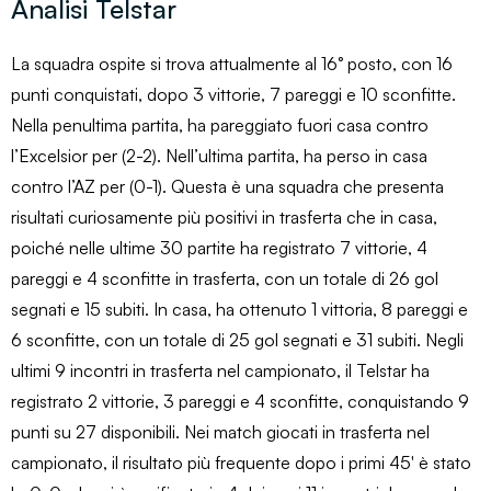
Analisi Telstar
La squadra ospite si trova attualmente al 16° posto, con 16
punti conquistati, dopo 3 vittorie, 7 pareggi e 10 sconfitte.
Nella penultima partita, ha pareggiato fuori casa contro
l’Excelsior per (2-2). Nell’ultima partita, ha perso in casa
contro l’AZ per (0-1). Questa è una squadra che presenta
risultati curiosamente più positivi in trasferta che in casa,
poiché nelle ultime 30 partite ha registrato 7 vittorie, 4
pareggi e 4 sconfitte in trasferta, con un totale di 26 gol
segnati e 15 subiti. In casa, ha ottenuto 1 vittoria, 8 pareggi e
6 sconfitte, con un totale di 25 gol segnati e 31 subiti. Negli
ultimi 9 incontri in trasferta nel campionato, il Telstar ha
registrato 2 vittorie, 3 pareggi e 4 sconfitte, conquistando 9
punti su 27 disponibili. Nei match giocati in trasferta nel
campionato, il risultato più frequente dopo i primi 45′ è stato